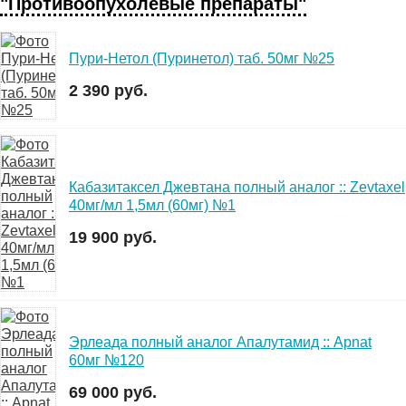
"Противоопухолевые препараты"
Пури-Нетол (Пуринетол) таб. 50мг №25
2 390 руб.
Кабазитаксел Джевтана полный аналог :: Zevtaxel
40мг/мл 1,5мл (60мг) №1
19 900 руб.
Эрлеада полный аналог Апалутамид :: Apnat
60мг №120
69 000 руб.