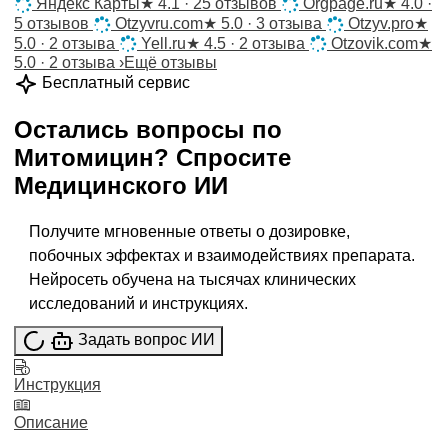
Яндекс Карты
★
4.1 · 25 отзывов
Orgpage.ru
★
4.0 ·
5 отзывов
Otzyvru.com
★
5.0 · 3 отзыва
Otzyv.pro
★
5.0 · 2 отзыва
Yell.ru
★
4.5 · 2 отзыва
Otzovik.com
★
5.0 · 2 отзыва
›
Ещё отзывы
Бесплатный сервис
Остались вопросы по
Митомицин
?
Спросите
Медицинского ИИ
Получите мгновенные ответы о дозировке,
побочных эффектах и взаимодействиях препарата.
Нейросеть обучена на тысячах клинических
исследований и инструкциях.
Задать вопрос ИИ
Инструкция
Описание