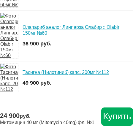
Олапариб аналог Линпарза Олабир :: OIabir
150мг №60
36 900 руб.
Тасигна (Нилотиниб) капс. 200мг №112
49 900 руб.
Купить
24 900
руб.
Митомицин 40 мг (Mitomycin 40mg) фл. №1