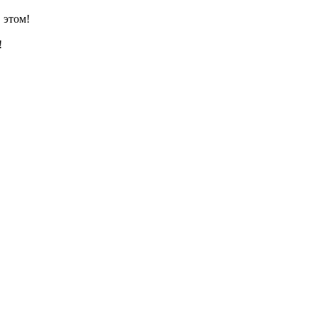
 этом!
!