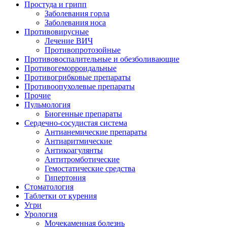
Простуда и грипп
Заболевания горла
Заболевания носа
Противовирусные
Лечение ВИЧ
Противопротозойные
Противовоспалительные и обезболивающие
Противогеморроидальные
Противогрибковые препараты
Противоопухолевые препараты
Прочие
Пульмология
Биогенные препараты
Сердечно-сосудистая система
Антианемические препараты
Антиаритмические
Антикоагулянты
Антитромботические
Гемостатические средства
Гипертония
Стоматология
Таблетки от курения
Угри
Урология
Мочекаменная болезнь