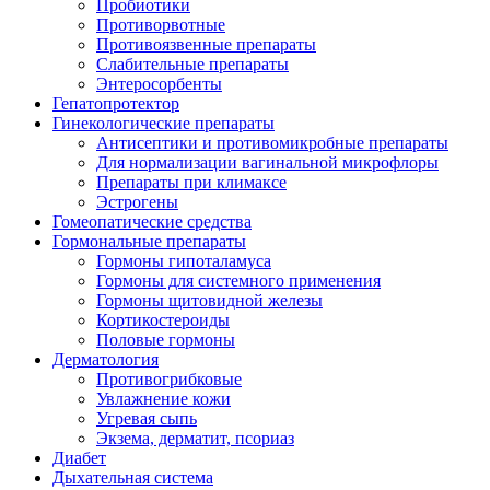
Пробиотики
Противорвотные
Противоязвенные препараты
Слабительные препараты
Энтеросорбенты
Гепатопротектор
Гинекологические препараты
Антисептики и противомикробные препараты
Для нормализации вагинальной микрофлоры
Препараты при климаксе
Эстрогены
Гомеопатические средства
Гормональные препараты
Гормоны гипоталамуса
Гормоны для системного применения
Гормоны щитовидной железы
Кортикостероиды
Половые гормоны
Дерматология
Противогрибковые
Увлажнение кожи
Угревая сыпь
Экзема, дерматит, псориаз
Диабет
Дыхательная система