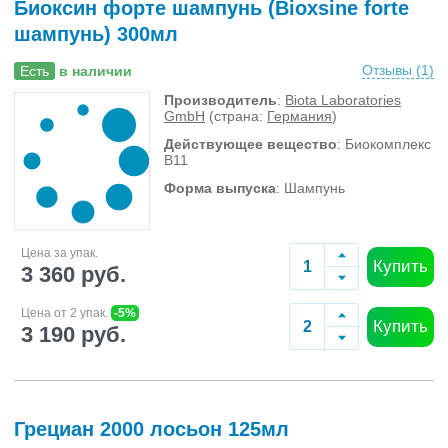
Биоксин форте шампунь (Bioxsine forte
шампунь) 300мл
Отзывы (
1
)
Есть
в наличии
Производитель
:
Biota Laboratories
GmbH
(страна:
Германия
)
Действующее вещество
: Биокомплекс
B11
Форма выпуска
: Шампунь
Цена за упак.
Купить
3 360 руб.
Цена от 2 упак.
-5%
Купить
3 190 руб.
Грециан 2000 лосьон 125мл