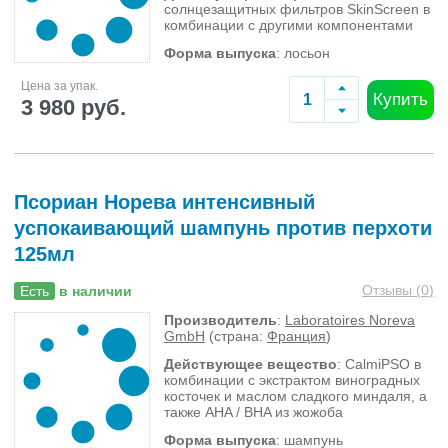
солнцезащитных фильтров SkinScreen в
комбинации с другими компонентами
Форма выпуска
: лосьон
Цена за упак.
Купить
3 980 руб.
Псориан Норева интенсивный
успокаивающий шампунь против перхоти
125мл
Отзывы (
0
)
Есть
в наличии
Производитель
:
Laboratoires Noreva
GmbH
(страна:
Франция
)
Действующее вещество
: CalmiPSO в
комбинации с экстрактом виноградных
косточек и маслом сладкого миндаля, а
также AHA / BHA из жожоба
Форма выпуска
: шампунь