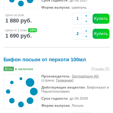
Срок годности
: до 05.2027
Форма выпуска
: шампунь
Цена за упак.
Купить
1 880 руб.
Цена от 2 упак.
-10%
Купить
1 690 руб.
Бифон лосьон от перхоти 100мл
Отзывы (
0
)
Есть
в наличии
Производитель
:
Dermapharm AG
(страна:
Германия
)
Действующее вещество
: Бифоназол и
Пироктоноламин
Срок годности
: до 04.2028
Форма выпуска
: Лосьон