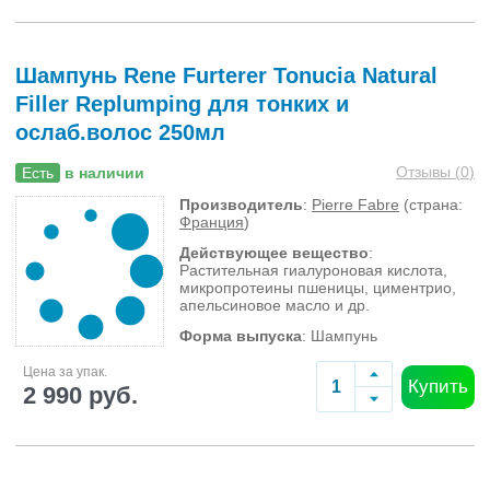
Шампунь Rene Furterer Tonucia Natural
Filler Replumping для тонких и
ослаб.волос 250мл
Отзывы (
0
)
Есть
в наличии
Производитель
:
Pierre Fabre
(страна:
Франция
)
Действующее вещество
:
Растительная гиалуроновая кислота,
микропротеины пшеницы, циментрио,
апельсиновое масло и др.
Форма выпуска
: Шампунь
Цена за упак.
Купить
2 990 руб.