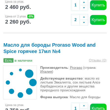
Цена за упак.
Купить
2 460 руб.
Цена от 2 упак.
-8%
Купить
2 260 руб.
Масло для бороды Proraso Wood and
Spice горячее 17мл №4
Отзывы (
0
)
Есть
в наличии
Производитель
:
Proraso
(страна:
Италия
)
Действующее вещество
: масло из
листьев Эвкалипта, сок листьев Алоэ
барбаденсиса и другие вещества
природного происхождения
Форма выпуска
: Масло для бороды
Цена за упак.
Купить