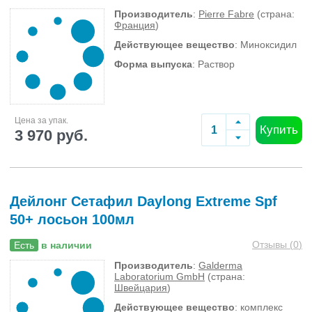
Производитель
:
Pierre Fabre
(страна:
Франция
)
Действующее вещество
: Миноксидил
Форма выпуска
: Раствор
Цена за упак.
Купить
3 970 руб.
Дейлонг Сетафил Daylong Extreme Spf
50+ лосьон 100мл
Отзывы (
0
)
Есть
в наличии
Производитель
:
Galderma
Laboratorium GmbH
(страна:
Швейцария
)
Действующее вещество
: комплекс