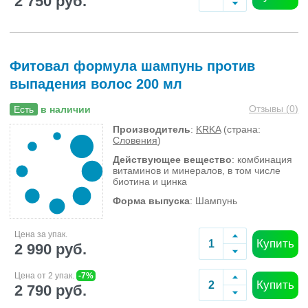
2 750 руб.
Фитовал формула шампунь против
выпадения волос 200 мл
Отзывы (
0
)
Есть
в наличии
Производитель
:
KRKA
(страна:
Словения
)
Действующее вещество
: комбинация
витаминов и минералов, в том числе
биотина и цинка
Форма выпуска
: Шампунь
Цена за упак.
Купить
2 990 руб.
Цена от 2 упак.
-7%
Купить
2 790 руб.