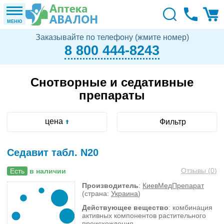
МЕНЮ
Заказывайте по телефону (жмите номер)
8 800 444-8243
Снотворные и седативные
препараты
цена
Фильтр
Седавит табл. N20
Отзывы (
0
)
Есть
в наличии
Производитель
:
КиевМедПрепарат
(страна:
Украина
)
Действующее вещество
: комбинация
активных компонентов растительного
происхождения