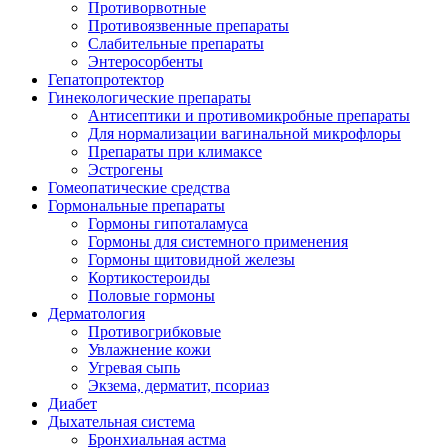
Противорвотные
Противоязвенные препараты
Слабительные препараты
Энтеросорбенты
Гепатопротектор
Гинекологические препараты
Антисептики и противомикробные препараты
Для нормализации вагинальной микрофлоры
Препараты при климаксе
Эстрогены
Гомеопатические средства
Гормональные препараты
Гормоны гипоталамуса
Гормоны для системного применения
Гормоны щитовидной железы
Кортикостероиды
Половые гормоны
Дерматология
Противогрибковые
Увлажнение кожи
Угревая сыпь
Экзема, дерматит, псориаз
Диабет
Дыхательная система
Бронхиальная астма