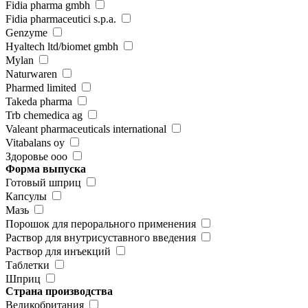
Fidia pharma gmbh
Fidia pharmaceutici s.p.a.
Genzyme
Hyaltech ltd/biomet gmbh
Mylan
Naturwaren
Pharmed limited
Takeda pharma
Trb chemedica ag
Valeant pharmaceuticals international
Vitabalans oy
Здоровье ооо
Форма выпуска
Готовый шприц
Капсулы
Мазь
Порошок для перорального применения
Раствор для внутрисуставного введения
Раствор для инъекций
Таблетки
Шприц
Страна производства
Великобритания