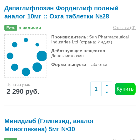
Дапаглифлозин Фордиглиф полный
аналог 10мг :: Oxra таблетки №28
Отзывы (
0
)
Есть
в наличии
Производитель
:
Sun Pharmaceutical
Industries Ltd
(страна:
Индия
)
Действующее вещество
:
Дапаглифлозин
Форма выпуска
: Таблетки
Цена за упак.
Купить
2 290 руб.
Минидиаб (Глипизид, аналог
Мовоглекена) 5мг №30