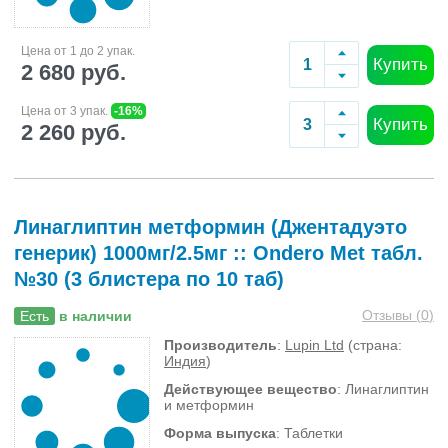
Цена от 1 до 2 упак.
Купить
2 680 руб.
Цена от 3 упак.
-16%
Купить
2 260 руб.
Линаглиптин метформин (Джентадуэто
генерик) 1000мг/2.5мг :: Ondero Met табл.
№30 (3 блистера по 10 таб)
Отзывы (
0
)
Есть
в наличии
Производитель
:
Lupin Ltd
(страна:
Индия
)
Действующее вещество
: Линаглиптин
и метформин
Форма выпуска
: Таблетки