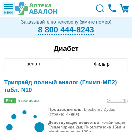
МЕНЮ
Заказывайте по телефону (жмите номер)
8 800 444-8243
Диабет
цена
Фильтр
Трипрайд полный аналог (Глимп-МП2)
табл. N10
Отзывы (
0
)
Есть
в наличии
Производитель
:
Biochem / Zydus
(страна:
Индия
)
Действующее вещество
: комбинация
Глимепирида 2мг, Пиоглитазона 15мг и
Метформина г/х 500мг