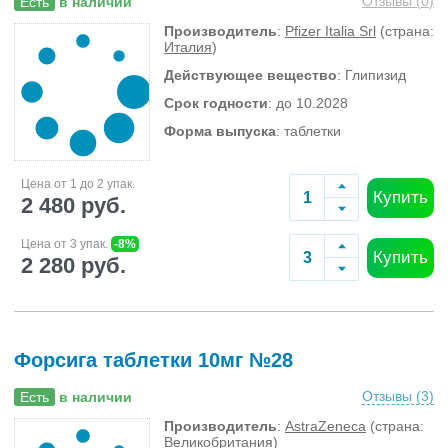
Отзывы (
0
)
Есть
в наличии
Производитель
:
Pfizer Italia Srl
(страна:
Италия
)
Действующее вещество
: Глипизид
Срок годности
: до 10.2028
Форма выпуска
: таблетки
Цена от 1 до 2 упак.
Купить
2 480 руб.
Цена от 3 упак.
-8%
Купить
2 280 руб.
Форсига таблетки 10мг №28
Отзывы (
3
)
Есть
в наличии
Производитель
:
AstraZeneca
(страна:
Великобритания
)