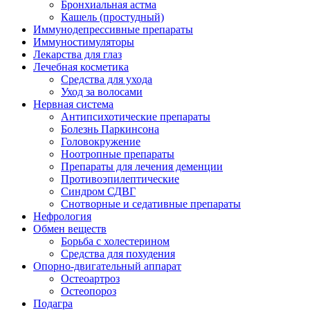
Бронхиальная астма
Кашель (простудный)
Иммунодепрессивные препараты
Иммуностимуляторы
Лекарства для глаз
Лечебная косметика
Средства для ухода
Уход за волосами
Нервная система
Антипсихотические препараты
Болезнь Паркинсона
Головокружение
Ноотропные препараты
Препараты для лечения деменции
Противоэпилептические
Синдром СДВГ
Снотворные и седативные препараты
Нефрология
Обмен веществ
Борьба с холестерином
Средства для похудения
Опорно-двигательный аппарат
Остеоартроз
Остеопороз
Подагра