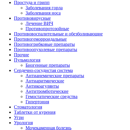
Простуда и грипп
Заболевания горла
Заболевания носа
Противовирусные
Лечение ВИЧ
Противопротозойные
Противовоспалительные и обезболивающие
Противогеморроидальные
Противогрибковые препараты
Противоопухолевые препараты
Прочие
Пульмология
Биогенные препараты
Сердечно-сосудистая система
Антианемические препараты
Антиаритмические
Антикоагулянты
Антитромботические
Гемостатические средства
Гипертония
Стоматология
Таблетки от курения
Угри
Урология
Мочекаменная болезнь