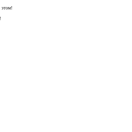
 этом!
!