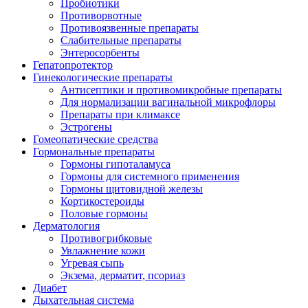
Пробиотики
Противорвотные
Противоязвенные препараты
Слабительные препараты
Энтеросорбенты
Гепатопротектор
Гинекологические препараты
Антисептики и противомикробные препараты
Для нормализации вагинальной микрофлоры
Препараты при климаксе
Эстрогены
Гомеопатические средства
Гормональные препараты
Гормоны гипоталамуса
Гормоны для системного применения
Гормоны щитовидной железы
Кортикостероиды
Половые гормоны
Дерматология
Противогрибковые
Увлажнение кожи
Угревая сыпь
Экзема, дерматит, псориаз
Диабет
Дыхательная система