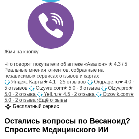
Жми на кнопку
Что говорят покупатели об аптеке «Авалон»
★ 4.3 / 5
Реальные мнения клиентов, собранные на
независимых сервисах отзывов и картах
Яндекс Карты
★
4.1 · 25 отзывов
Orgpage.ru
★
4.0 ·
5 отзывов
Otzyvru.com
★
5.0 · 3 отзыва
Otzyv.pro
★
5.0 · 2 отзыва
Yell.ru
★
4.5 · 2 отзыва
Otzovik.com
★
5.0 · 2 отзыва
›
Ещё отзывы
Бесплатный сервис
Остались вопросы по
Весаноид
?
Спросите
Медицинского ИИ