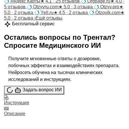
Яндекс Карты
★
4.1 · 25 отзывов
Orgpage.ru
★
4.0 ·
5 отзывов
Otzyvru.com
★
5.0 · 3 отзыва
Otzyv.pro
★
5.0 · 2 отзыва
Yell.ru
★
4.5 · 2 отзыва
Otzovik.com
★
5.0 · 2 отзыва
›
Ещё отзывы
Бесплатный сервис
Остались вопросы по
Трентал
?
Спросите
Медицинского ИИ
Получите мгновенные ответы о дозировке,
побочных эффектах и взаимодействиях препарата.
Нейросеть обучена на тысячах клинических
исследований и инструкциях.
Задать вопрос ИИ
Инструкция
Описание