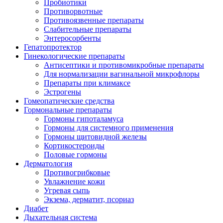
Пробиотики
Противорвотные
Противоязвенные препараты
Слабительные препараты
Энтеросорбенты
Гепатопротектор
Гинекологические препараты
Антисептики и противомикробные препараты
Для нормализации вагинальной микрофлоры
Препараты при климаксе
Эстрогены
Гомеопатические средства
Гормональные препараты
Гормоны гипоталамуса
Гормоны для системного применения
Гормоны щитовидной железы
Кортикостероиды
Половые гормоны
Дерматология
Противогрибковые
Увлажнение кожи
Угревая сыпь
Экзема, дерматит, псориаз
Диабет
Дыхательная система