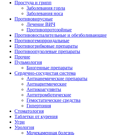
Простуда и грипп
Заболевания горла
Заболевания носа
Противовирусные
Лечение ВИЧ
Противопротозойные
Противовоспалительные и обезболивающие
Противогеморроидальные
Противогрибковые препараты
Противоопухолевые препараты
Прочие
Пульмология
Биогенные препараты
Сердечно-сосудистая система
Антианемические препараты
Антиаритмические
Антикоагулянты
Антитромботические
Гемостатические средства
Гипертония
Стоматология
Таблетки от курения
Угри
Урология
Мочекаменная болезнь