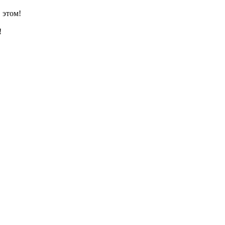
 этом!
!