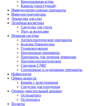
Бронхиальная астма
Кашель (простудный)
Иммунодепрессивные препараты
Иммуностимуляторы
Лекарства для глаз
Лечебная косметика
Средства для ухода
Уход за волосами
Нервная система
Антипсихотические препараты
Болезнь Паркинсона
Головокружение
Ноотропные препараты
Препараты для лечения деменции
Противоэпилептические
Синдром СДВГ
Снотворные и седативные препараты
Нефрология
Обмен веществ
Борьба с холестерином
Средства для похудения
Опорно-двигательный аппарат
Остеоартроз
Остеопороз
Подагра