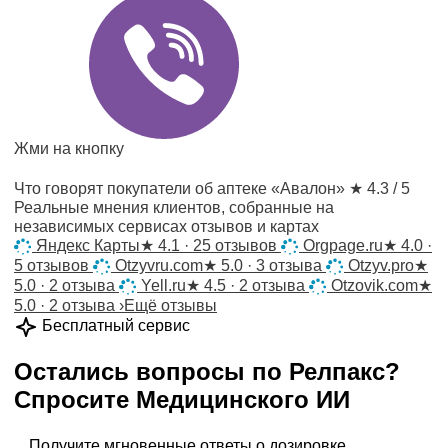
Жми на кнопку
Что говорят покупатели об аптеке «Авалон»
★ 4.3 / 5
Реальные мнения клиентов, собранные на
независимых сервисах отзывов и картах
Яндекс Карты
★
4.1 · 25 отзывов
Orgpage.ru
★
4.0 ·
5 отзывов
Otzyvru.com
★
5.0 · 3 отзыва
Otzyv.pro
★
5.0 · 2 отзыва
Yell.ru
★
4.5 · 2 отзыва
Otzovik.com
★
5.0 · 2 отзыва
›
Ещё отзывы
Бесплатный сервис
Остались вопросы по
Релпакс
?
Спросите
Медицинского ИИ
Получите мгновенные ответы о дозировке,