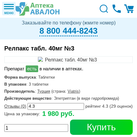
МЕНЮ
Заказывайте по телефону (жмите номер)
8 800 444-8243
Релпакс табл. 40мг №3
в наличии в аптеках.
Форма выпуска
: Таблетки
В упаковке
: 3 таблетки
Производитель
:
Турция
(страна:
Viatris
)
Действующее вещество
: Элетриптан (в виде гидробромида)
Отзывы (
0
)
рейтинг
4.3
(
29
оценок)
1 980 руб.
Цена за упаковку:
Купить