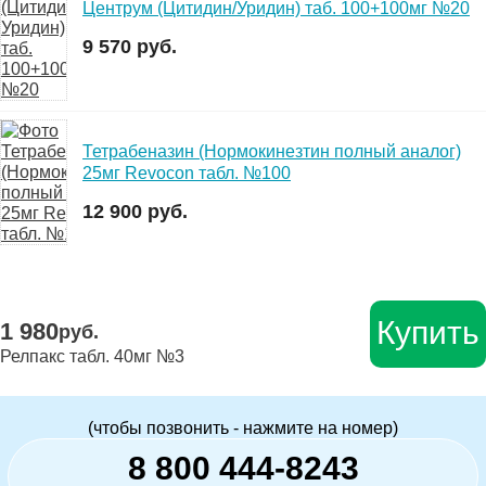
Центрум (Цитидин/Уридин) таб. 100+100мг №20
9 570 руб.
Тетрабеназин (Нормокинезтин полный аналог)
25мг Revocon табл. №100
12 900 руб.
Купить
1 980
руб.
Релпакс табл. 40мг №3
(чтобы позвонить - нажмите на номер)
8 800 444-8243