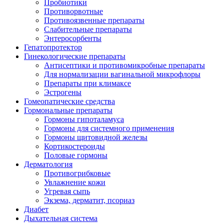
Пробиотики
Противорвотные
Противоязвенные препараты
Слабительные препараты
Энтеросорбенты
Гепатопротектор
Гинекологические препараты
Антисептики и противомикробные препараты
Для нормализации вагинальной микрофлоры
Препараты при климаксе
Эстрогены
Гомеопатические средства
Гормональные препараты
Гормоны гипоталамуса
Гормоны для системного применения
Гормоны щитовидной железы
Кортикостероиды
Половые гормоны
Дерматология
Противогрибковые
Увлажнение кожи
Угревая сыпь
Экзема, дерматит, псориаз
Диабет
Дыхательная система