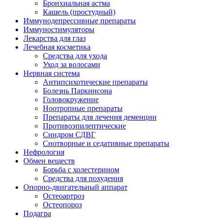
Бронхиальная астма
Кашель (простудный)
Иммунодепрессивные препараты
Иммуностимуляторы
Лекарства для глаз
Лечебная косметика
Средства для ухода
Уход за волосами
Нервная система
Антипсихотические препараты
Болезнь Паркинсона
Головокружение
Ноотропные препараты
Препараты для лечения деменции
Противоэпилептические
Синдром СДВГ
Снотворные и седативные препараты
Нефрология
Обмен веществ
Борьба с холестерином
Средства для похудения
Опорно-двигательный аппарат
Остеоартроз
Остеопороз
Подагра