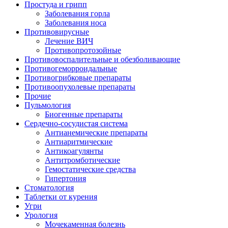
Простуда и грипп
Заболевания горла
Заболевания носа
Противовирусные
Лечение ВИЧ
Противопротозойные
Противовоспалительные и обезболивающие
Противогеморроидальные
Противогрибковые препараты
Противоопухолевые препараты
Прочие
Пульмология
Биогенные препараты
Сердечно-сосудистая система
Антианемические препараты
Антиаритмические
Антикоагулянты
Антитромботические
Гемостатические средства
Гипертония
Стоматология
Таблетки от курения
Угри
Урология
Мочекаменная болезнь