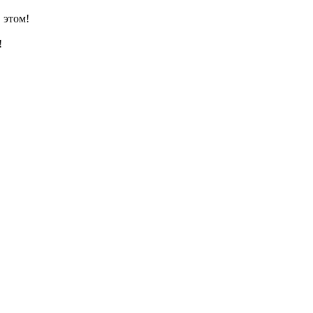
 этом!
!