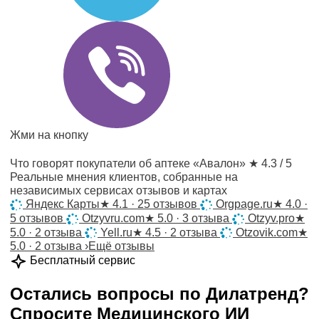
Жми на кнопку
Что говорят покупатели об аптеке «Авалон»
★ 4.3 / 5
Реальные мнения клиентов, собранные на
независимых сервисах отзывов и картах
Яндекс Карты
★
4.1 · 25 отзывов
Orgpage.ru
★
4.0 ·
5 отзывов
Otzyvru.com
★
5.0 · 3 отзыва
Otzyv.pro
★
5.0 · 2 отзыва
Yell.ru
★
4.5 · 2 отзыва
Otzovik.com
★
5.0 · 2 отзыва
›
Ещё отзывы
Бесплатный сервис
Остались вопросы по
Дилатренд
?
Спросите
Медицинского ИИ