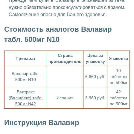
Прежде чем купить Валавир в ближайшей аптеке,
нужно обязательно проконсультироваться с врачом.
Самолечение опасно для Вашего здоровья.
Стоимость аналогов Валавир
табл. 500мг N10
Страна
Цена за
Препарат
Упаковка
производитель
упаковку
10
Валавир табл.
6 660 руб.
таблеток
500мг N10
по 500мг
Валтрекс
42
(Вальтрекс) табл.
Испания
3 960 руб.
таблетки
500мг N42
по 500мг
Инструкция Валавир