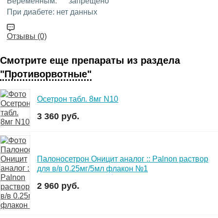
Беременным:
запрещено
При диабете:
нет данных
Отзывы (0)
Смотрите еще препараты из раздела
"Противорвотные"
Осетрон табл. 8мг N10
3 360 руб.
Палоносетрон Оницит аналог :: Palnon раствор
для в/в 0.25мг/5мл флакон №1
2 960 руб.