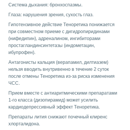
Система дыхания: бронхоспазмы.
Глаза: нарушения зрения, сухость глаз.
Гипотензивное действие Теноретика понижается
при совместном приеме с дигидропиридинами
(нифедипин), адреналином, ингибиторами
простагландинсинтетазы (индометацин,
ибупрофен).
Антагонисты кальция (верапамил, дилтиазем)
нельзя вводить внутривенно в течение 2 суток
после отмены Теноретика из-за риска изменения
ЧСС.
Прием вместе с антиаритмическими препаратами
1-го класса (дизопирамид) может усилить
кардиодепрессивный эффект Теноретика.
Препараты лития снижают почечный клиренс
хлорталидона.