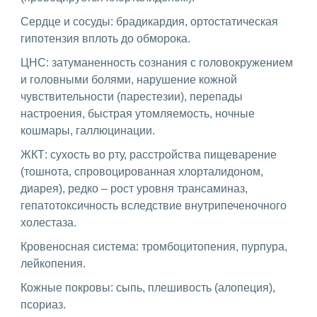
Сердце и сосуды: брадикардия, ортостатическая
гипотензия вплоть до обморока.
ЦНС: затуманенность сознания с головокружением
и головными болями, нарушение кожной
чувствительности (парестезии), перепады
настроения, быстрая утомляемость, ночные
кошмары, галлюцинации.
ЖКТ: сухость во рту, расстройства пищеварение
(тошнота, спровоцированная хлорталидоном,
диарея), редко – рост уровня трансаминаз,
гепатотоксичность вследствие внутрипеченочного
холестаза.
Кровеносная система: тромбоцитопения, пурпура,
лейкопения.
Кожные покровы: сыпь, плешивость (алопеция),
псориаз.