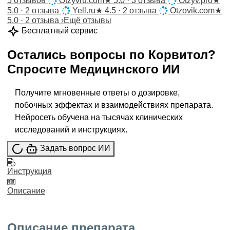
5 отзывов
Otzyvru.com
★
5.0 · 3 отзыва
Otzyv.pro
★
5.0 · 2 отзыва
Yell.ru
★
4.5 · 2 отзыва
Otzovik.com
★
5.0 · 2 отзыва
›
Ещё отзывы
Бесплатный сервис
Остались вопросы по
Корвитол
?
Спросите
Медицинского ИИ
Получите мгновенные ответы о дозировке,
побочных эффектах и взаимодействиях препарата.
Нейросеть обучена на тысячах клинических
исследований и инструкциях.
Задать вопрос ИИ
Инструкция
Описание
Описание препарата