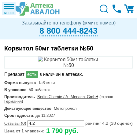
МЕНЮ
Заказывайте по телефону (жмите номер)
8 800 444-8243
Корвитол 50мг таблетки №50
в наличии в аптеках.
Форма выпуска
: Таблетки
В упаковке
: 50 таблеток
Производитель
:
Berlin-Chemie / A. Menarini GmbH
(страна:
Германия
)
Действующее вещество
: Метопролол
Срок годности
: до 11.2027
Отзывы (
0
)
рейтинг
4.2
(
38
оценок)
1 790 руб.
Цена от 1 упаковки: