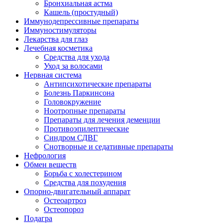
Бронхиальная астма
Кашель (простудный)
Иммунодепрессивные препараты
Иммуностимуляторы
Лекарства для глаз
Лечебная косметика
Средства для ухода
Уход за волосами
Нервная система
Антипсихотические препараты
Болезнь Паркинсона
Головокружение
Ноотропные препараты
Препараты для лечения деменции
Противоэпилептические
Синдром СДВГ
Снотворные и седативные препараты
Нефрология
Обмен веществ
Борьба с холестерином
Средства для похудения
Опорно-двигательный аппарат
Остеоартроз
Остеопороз
Подагра