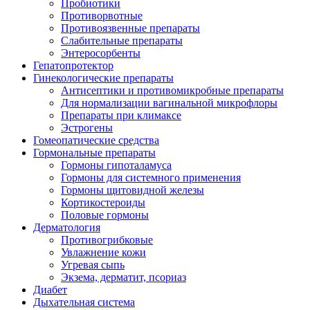
Пробиотики
Противорвотные
Противоязвенные препараты
Слабительные препараты
Энтеросорбенты
Гепатопротектор
Гинекологические препараты
Антисептики и противомикробные препараты
Для нормализации вагинальной микрофлоры
Препараты при климаксе
Эстрогены
Гомеопатические средства
Гормональные препараты
Гормоны гипоталамуса
Гормоны для системного применения
Гормоны щитовидной железы
Кортикостероиды
Половые гормоны
Дерматология
Противогрибковые
Увлажнение кожи
Угревая сыпь
Экзема, дерматит, псориаз
Диабет
Дыхательная система