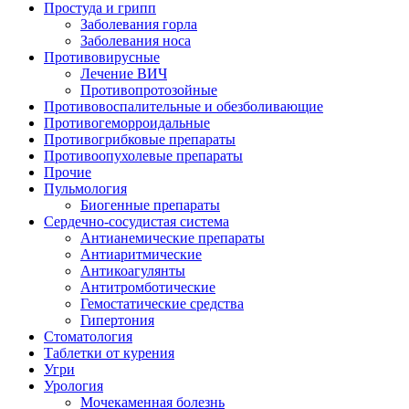
Простуда и грипп
Заболевания горла
Заболевания носа
Противовирусные
Лечение ВИЧ
Противопротозойные
Противовоспалительные и обезболивающие
Противогеморроидальные
Противогрибковые препараты
Противоопухолевые препараты
Прочие
Пульмология
Биогенные препараты
Сердечно-сосудистая система
Антианемические препараты
Антиаритмические
Антикоагулянты
Антитромботические
Гемостатические средства
Гипертония
Стоматология
Таблетки от курения
Угри
Урология
Мочекаменная болезнь