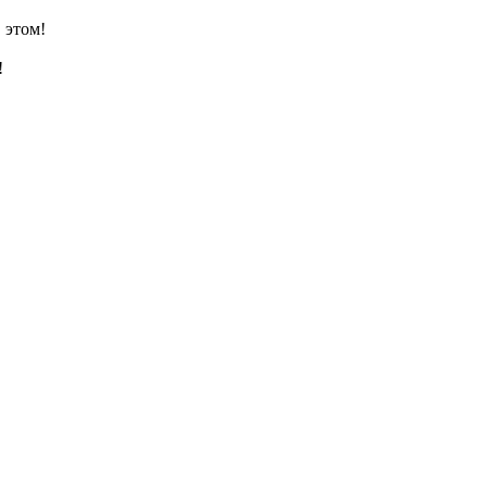
 этом!
!