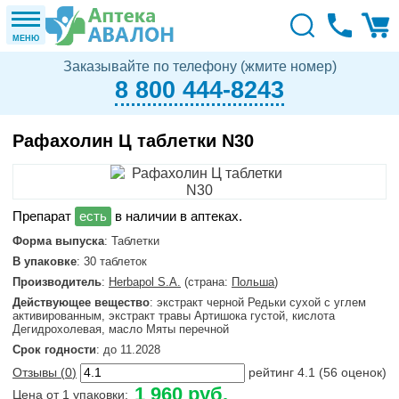
МЕНЮ
Заказывайте по телефону (жмите номер)
8 800 444-8243
Рафахолин Ц таблетки N30
в наличии в аптеках.
Форма выпуска
: Таблетки
В упаковке
: 30 таблеток
Производитель
:
Herbapol S.A.
(страна:
Польша
)
Действующее вещество
: экстракт черной Редьки сухой с углем
активированным, экстракт травы Артишока густой, кислота
Дегидрохолевая, масло Мяты перечной
Срок годности
: до 11.2028
Отзывы (
0
)
рейтинг
4.1
(
56
оценок)
1 960 руб.
Цена от 1 упаковки: