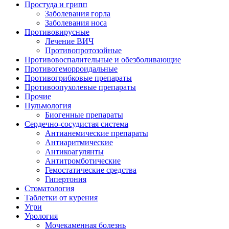
Простуда и грипп
Заболевания горла
Заболевания носа
Противовирусные
Лечение ВИЧ
Противопротозойные
Противовоспалительные и обезболивающие
Противогеморроидальные
Противогрибковые препараты
Противоопухолевые препараты
Прочие
Пульмология
Биогенные препараты
Сердечно-сосудистая система
Антианемические препараты
Антиаритмические
Антикоагулянты
Антитромботические
Гемостатические средства
Гипертония
Стоматология
Таблетки от курения
Угри
Урология
Мочекаменная болезнь