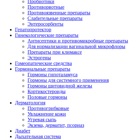
Пробиотики
Противорвотные
Противоязвенные препараты
Слабительные препараты
Энтеросорбенты
Гепатопротектор
Гинекологические препараты
Антисептики и противомикробные препараты
Для нормализации вагинальной микрофлоры
Препараты при климаксе
Эстрогены
Гомеопатические средства
Гормональные препараты
Гормоны гипоталамуса
Гормоны для системного применения
Гормоны щитовидной железы
Кортикостероиды
Половые гормоны
Дерматология
Противогрибковые
Увлажнение кожи
Угревая сыпь
Экзема, дерматит, псориаз
Диабет
Дыхательная система