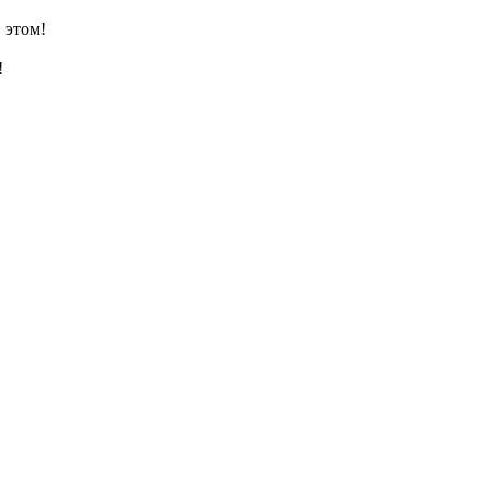
 этом!
!