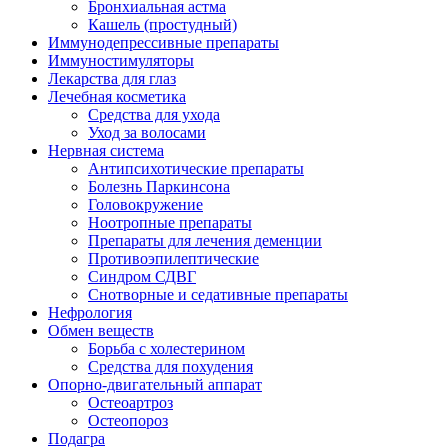
Бронхиальная астма
Кашель (простудный)
Иммунодепрессивные препараты
Иммуностимуляторы
Лекарства для глаз
Лечебная косметика
Средства для ухода
Уход за волосами
Нервная система
Антипсихотические препараты
Болезнь Паркинсона
Головокружение
Ноотропные препараты
Препараты для лечения деменции
Противоэпилептические
Синдром СДВГ
Снотворные и седативные препараты
Нефрология
Обмен веществ
Борьба с холестерином
Средства для похудения
Опорно-двигательный аппарат
Остеоартроз
Остеопороз
Подагра