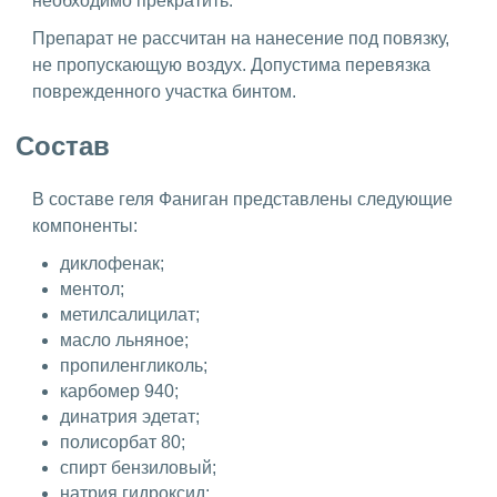
необходимо прекратить.
Препарат не рассчитан на нанесение под повязку,
не пропускающую воздух. Допустима перевязка
поврежденного участка бинтом.
Состав
В составе геля Фаниган представлены следующие
компоненты:
диклофенак;
ментол;
метилсалицилат;
масло льняное;
пропиленгликоль;
карбомер 940;
динатрия эдетат;
полисорбат 80;
спирт бензиловый;
натрия гидроксид;