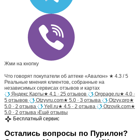
Жми на кнопку
Что говорят покупатели об аптеке «Авалон»
★ 4.3 / 5
Реальные мнения клиентов, собранные на
независимых сервисах отзывов и картах
Яндекс Карты
★
4.1 · 25 отзывов
Orgpage.ru
★
4.0 ·
5 отзывов
Otzyvru.com
★
5.0 · 3 отзыва
Otzyv.pro
★
5.0 · 2 отзыва
Yell.ru
★
4.5 · 2 отзыва
Otzovik.com
★
5.0 · 2 отзыва
›
Ещё отзывы
Бесплатный сервис
Остались вопросы по
Пурилон
?