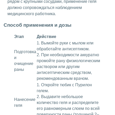
рядом с крупными сосудами, применение геля
должно сопровождаться наблюдением
медицинского работника.
Способ применения и дозы
Этап
Действие
1. Вымойте руки с мылом или
обработайте антисептиком.
Подготовка
2. При необходимости аккуратно
и
промойте рану физиологическим
очищение
раствором или другим
раны
антисептическим средством,
рекомендованным врачом.
1. Откройте тюбик с Пурилон
гелем.
2. Выдавите небольшое
Нанесение
количество геля и распределите
геля
его равномерным слоем по всей
поверхности раны (толщиной 2–