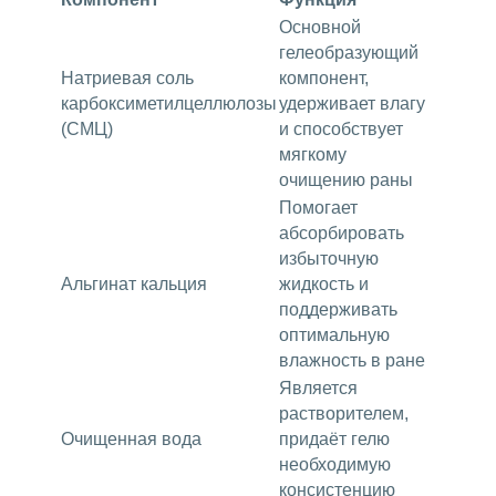
Основной
гелеобразующий
Натриевая соль
компонент,
карбоксиметилцеллюлозы
удерживает влагу
(CМЦ)
и способствует
мягкому
очищению раны
Помогает
абсорбировать
избыточную
Альгинат кальция
жидкость и
поддерживать
оптимальную
влажность в ране
Является
растворителем,
Очищенная вода
придаёт гелю
необходимую
консистенцию