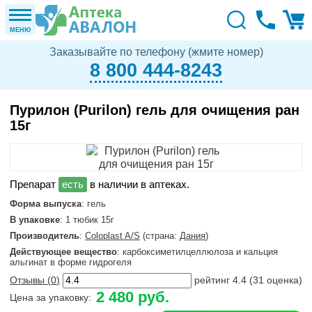
МЕНЮ
Заказывайте по телефону (жмите номер)
8 800 444-8243
Пурилон (Purilon) гель для очищения ран
15г
в наличии в аптеках.
Форма выпуска
: гель
В упаковке
: 1 тюбик 15г
Производитель
:
Coloplast A/S
(страна:
Дания
)
Действующее вещество
: карбоксиметилцеллюлоза и кальция
альгинат в форме гидрогеля
Отзывы (
0
)
рейтинг
4.4
(
31
оценка)
2 480 руб.
Цена за упаковку: