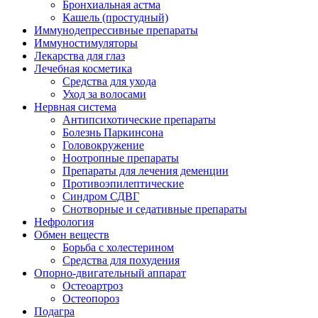
Бронхиальная астма
Кашель (простудный)
Иммунодепрессивные препараты
Иммуностимуляторы
Лекарства для глаз
Лечебная косметика
Средства для ухода
Уход за волосами
Нервная система
Антипсихотические препараты
Болезнь Паркинсона
Головокружение
Ноотропные препараты
Препараты для лечения деменции
Противоэпилептические
Синдром СДВГ
Снотворные и седативные препараты
Нефрология
Обмен веществ
Борьба с холестерином
Средства для похудения
Опорно-двигательный аппарат
Остеоартроз
Остеопороз
Подагра