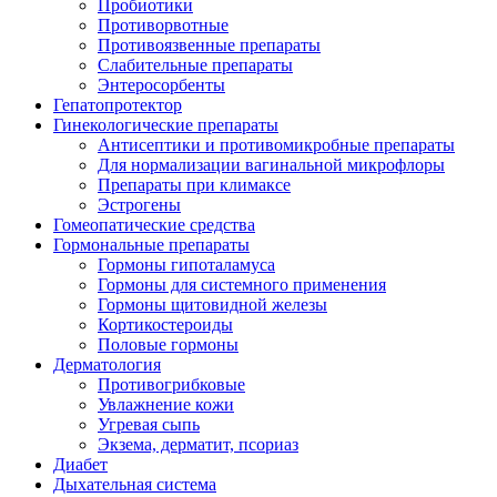
Пробиотики
Противорвотные
Противоязвенные препараты
Слабительные препараты
Энтеросорбенты
Гепатопротектор
Гинекологические препараты
Антисептики и противомикробные препараты
Для нормализации вагинальной микрофлоры
Препараты при климаксе
Эстрогены
Гомеопатические средства
Гормональные препараты
Гормоны гипоталамуса
Гормоны для системного применения
Гормоны щитовидной железы
Кортикостероиды
Половые гормоны
Дерматология
Противогрибковые
Увлажнение кожи
Угревая сыпь
Экзема, дерматит, псориаз
Диабет
Дыхательная система