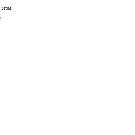
 этом!
!