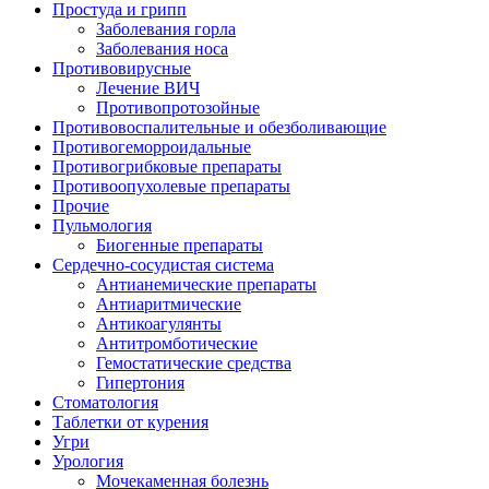
Простуда и грипп
Заболевания горла
Заболевания носа
Противовирусные
Лечение ВИЧ
Противопротозойные
Противовоспалительные и обезболивающие
Противогеморроидальные
Противогрибковые препараты
Противоопухолевые препараты
Прочие
Пульмология
Биогенные препараты
Сердечно-сосудистая система
Антианемические препараты
Антиаритмические
Антикоагулянты
Антитромботические
Гемостатические средства
Гипертония
Стоматология
Таблетки от курения
Угри
Урология
Мочекаменная болезнь