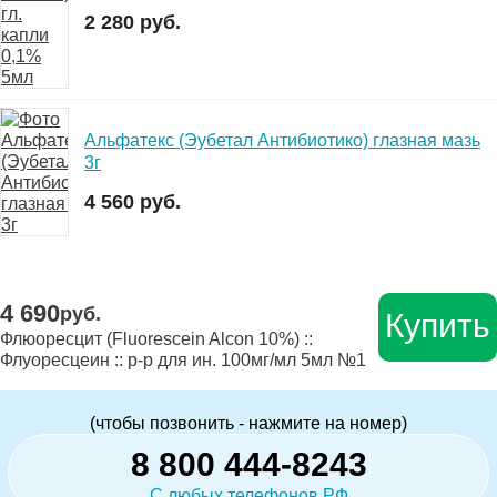
2 280 руб.
Альфатекс (Эубетал Антибиотико) глазная мазь
3г
4 560 руб.
4 690
руб.
Купить
Флюоресцит (Fluorescein Alcon 10%) ::
Флуоресцеин :: р-р для ин. 100мг/мл 5мл №1
(чтобы позвонить - нажмите на номер)
8 800 444-8243
С любых телефонов РФ