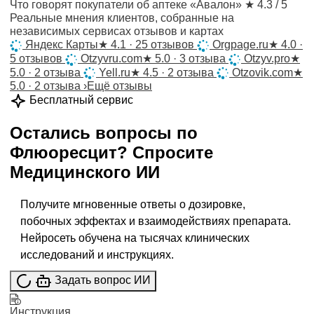
Что говорят покупатели об аптеке «Авалон»
★ 4.3 / 5
Реальные мнения клиентов, собранные на
независимых сервисах отзывов и картах
Яндекс Карты
★
4.1 · 25 отзывов
Orgpage.ru
★
4.0 ·
5 отзывов
Otzyvru.com
★
5.0 · 3 отзыва
Otzyv.pro
★
5.0 · 2 отзыва
Yell.ru
★
4.5 · 2 отзыва
Otzovik.com
★
5.0 · 2 отзыва
›
Ещё отзывы
Бесплатный сервис
Остались вопросы по
Флюоресцит
?
Спросите
Медицинского ИИ
Получите мгновенные ответы о дозировке,
побочных эффектах и взаимодействиях препарата.
Нейросеть обучена на тысячах клинических
исследований и инструкциях.
Задать вопрос ИИ
Инструкция