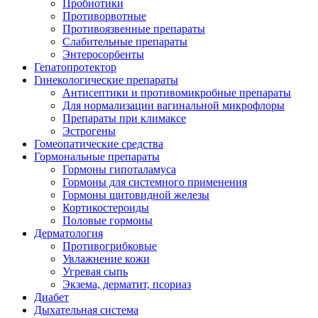
Пробиотики
Противорвотные
Противоязвенные препараты
Слабительные препараты
Энтеросорбенты
Гепатопротектор
Гинекологические препараты
Антисептики и противомикробные препараты
Для нормализации вагинальной микрофлоры
Препараты при климаксе
Эстрогены
Гомеопатические средства
Гормональные препараты
Гормоны гипоталамуса
Гормоны для системного применения
Гормоны щитовидной железы
Кортикостероиды
Половые гормоны
Дерматология
Противогрибковые
Увлажнение кожи
Угревая сыпь
Экзема, дерматит, псориаз
Диабет
Дыхательная система