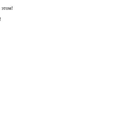
 этом!
!