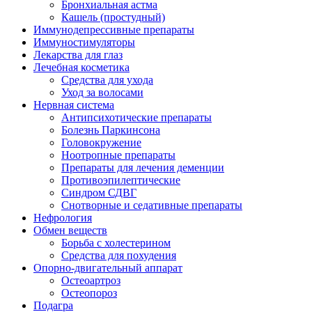
Бронхиальная астма
Кашель (простудный)
Иммунодепрессивные препараты
Иммуностимуляторы
Лекарства для глаз
Лечебная косметика
Средства для ухода
Уход за волосами
Нервная система
Антипсихотические препараты
Болезнь Паркинсона
Головокружение
Ноотропные препараты
Препараты для лечения деменции
Противоэпилептические
Синдром СДВГ
Снотворные и седативные препараты
Нефрология
Обмен веществ
Борьба с холестерином
Средства для похудения
Опорно-двигательный аппарат
Остеоартроз
Остеопороз
Подагра