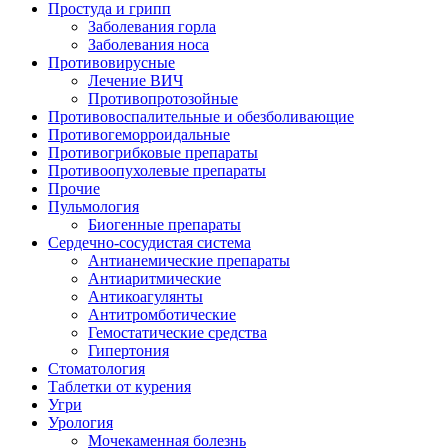
Простуда и грипп
Заболевания горла
Заболевания носа
Противовирусные
Лечение ВИЧ
Противопротозойные
Противовоспалительные и обезболивающие
Противогеморроидальные
Противогрибковые препараты
Противоопухолевые препараты
Прочие
Пульмология
Биогенные препараты
Сердечно-сосудистая система
Антианемические препараты
Антиаритмические
Антикоагулянты
Антитромботические
Гемостатические средства
Гипертония
Стоматология
Таблетки от курения
Угри
Урология
Мочекаменная болезнь