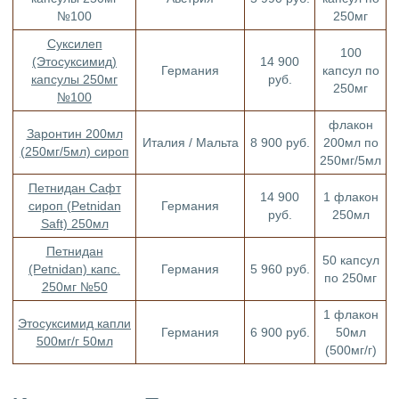
№100
250мг
Суксилеп
100
(Этосуксимид)
14 900
Германия
капсул по
капсулы 250мг
руб.
250мг
№100
флакон
Заронтин 200мл
Италия / Мальта
8 900 руб.
200мл по
(250мг/5мл) сироп
250мг/5мл
Петнидан Сафт
14 900
1 флакон
сироп (Petnidan
Германия
руб.
250мл
Saft) 250мл
Петнидан
50 капсул
(Petnidan) капс.
Германия
5 960 руб.
по 250мг
250мг №50
1 флакон
Этосуксимид капли
Германия
6 900 руб.
50мл
500мг/г 50мл
(500мг/г)