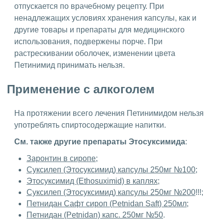
отпускается по врачебному рецепту. При
ненадлежащих условиях хранения капсулы, как и
другие товары и препараты для медицинского
использования, подвержены порче. При
растрескивании оболочек, изменении цвета
Петинимид принимать нельзя.
Применение с алкоголем
На протяжении всего лечения Петинимидом нельзя
употреблять спиртосодержащие напитки.
См. также другие препараты Этосуксимида
:
Заронтин в сиропе
;
Суксилеп (Этосуксимид) капсулы 250мг №100
;
Этосуксимид (Ethosuximid) в каплях
;
Суксилеп (Этосуксимид) капсулы 250мг №200
!!!;
Петнидан Сафт сироп (Petnidan Saft) 250мл
;
Петнидан (Petnidan) капс. 250мг №50
.