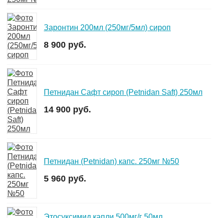
Заронтин 200мл (250мг/5мл) сироп
8 900 руб.
Петнидан Сафт сироп (Petnidan Saft) 250мл
14 900 руб.
Петнидан (Petnidan) капс. 250мг №50
5 960 руб.
Этосуксимид капли 500мг/г 50мл