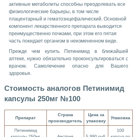
активные метаболиты способны преодолевать все
физиологические барьеры, в том числе
плацентарный и гематоэнцефалический. Основной
компонент лекарственного препарата выводится
преимущественно почками, при этом его пятая
часть покидает организм в неизмененном виде.
Прежде чем купить Петинимид в ближайшей
аптеке, нужно обязательно проконсультироваться с
врачом. Самолечение опасно для Вашего
здоровья.
Стоимость аналогов Петинимид
капсулы 250мг №100
Страна
Цена за
Препарат
Упаковка
производитель
упаковку
Петинимид
100
капсулы 250мг
Австрия
5 990 руб.
капсул по