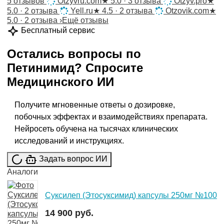
5 отзывов
Otzyvru.com
★
5.0 · 3 отзыва
Otzyv.pro
★
5.0 · 2 отзыва
Yell.ru
★
4.5 · 2 отзыва
Otzovik.com
★
5.0 · 2 отзыва
›
Ещё отзывы
Бесплатный сервис
Остались вопросы по
Петинимид
?
Спросите
Медицинского ИИ
Получите мгновенные ответы о дозировке,
побочных эффектах и взаимодействиях препарата.
Нейросеть обучена на тысячах клинических
исследований и инструкциях.
Задать вопрос ИИ
Аналоги
Суксилеп (Этосуксимид) капсулы 250мг №100
14 900 руб.