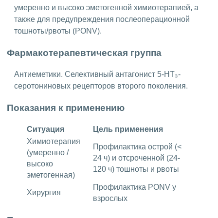
умеренно и высоко эметогенной химиотерапией, а
также для предупреждения послеоперационной
тошноты/рвоты (PONV).
Фармакотерапевтическая группа
Антиеметики. Селективный антагонист 5-НТ₃-
серотониновых рецепторов второго поколения.
Показания к применению
Ситуация
Цель применения
Химиотерапия
Профилактика острой (<
(умеренно /
24 ч) и отсроченной (24-
высоко
120 ч) тошноты и рвоты
эметогенная)
Профилактика PONV у
Хирургия
взрослых