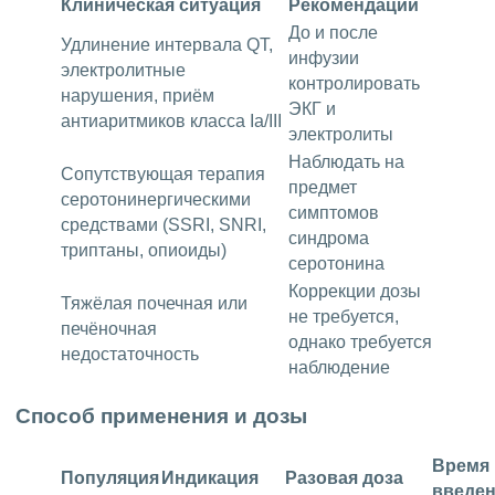
Клиническая ситуация
Рекомендации
До и после
Удлинение интервала QT,
инфузии
электролитные
контролировать
нарушения, приём
ЭКГ и
антиаритмиков класса Ia/III
электролиты
Наблюдать на
Сопутствующая терапия
предмет
серотонинергическими
симптомов
средствами (SSRI, SNRI,
синдрома
триптаны, опиоиды)
серотонина
Коррекции дозы
Тяжёлая почечная или
не требуется,
печёночная
однако требуется
недостаточность
наблюдение
Способ применения и дозы
Время
Популяция
Индикация
Разовая доза
введе