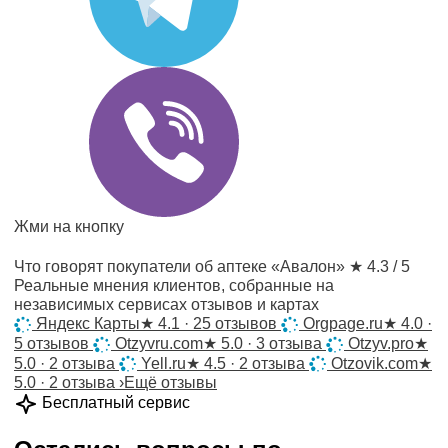
Жми на кнопку
Что говорят покупатели об аптеке «Авалон»
★ 4.3 / 5
Реальные мнения клиентов, собранные на
независимых сервисах отзывов и картах
Яндекс Карты
★
4.1 · 25 отзывов
Orgpage.ru
★
4.0 ·
5 отзывов
Otzyvru.com
★
5.0 · 3 отзыва
Otzyv.pro
★
5.0 · 2 отзыва
Yell.ru
★
4.5 · 2 отзыва
Otzovik.com
★
5.0 · 2 отзыва
›
Ещё отзывы
Бесплатный сервис