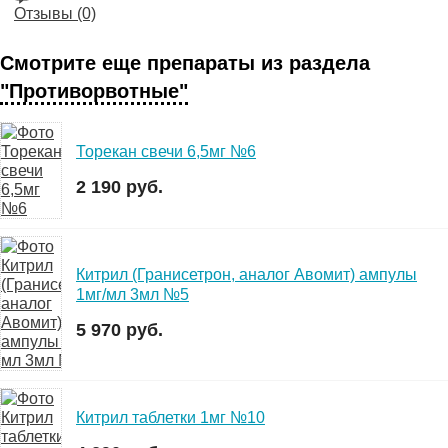
Отзывы (0)
Смотрите еще препараты из раздела
"Противорвотные"
Торекан свечи 6,5мг №6
2 190 руб.
Китрил (Гранисетрон, аналог Авомит) ампулы
1мг/мл 3мл №5
5 970 руб.
Китрил таблетки 1мг №10