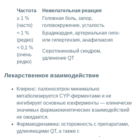
Частота
Нежелательная реакция
≥ 1 %
Головная боль, запор,
(часто)
головокружение, усталость
< 1 %
Брадикардия, артериальная гипо-
(редко)
или гипертензия, анафилаксия
< 0,1 %
Серотониновый синдром,
(очень
удлинение QT
редко)
Лекарственное взаимодействие
Клиренс: палоносетрон минимально
метаболизируется CYP-ферментами и не
ингибирует основные изоферменты — клинически
значимых фармакокинетических взаимодействий
не ожидается.
Фармакодинамика: осторожность с препаратами,
удлиняющими QT, а также с