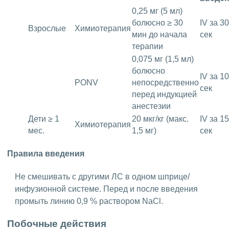
0,25 мг (5 мл)
болюсно ≥ 30
IV за 30
Взрослые
Химиотерапия
мин до начала
сек
терапии
0,075 мг (1,5 мл)
болюсно
IV за 10
PONV
непосредственно
сек
перед индукцией
анестезии
Дети ≥ 1
20 мкг/кг (макс.
IV за 15
Химиотерапия
мес.
1,5 мг)
сек
Правила введения
Не смешивать с другими ЛС в одном шприце/
инфузионной системе. Перед и после введения
промыть линию 0,9 % раствором NaCl.
Побочные действия