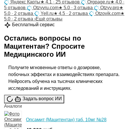
Яндекс Карты
★
4.1 · 25 отзывов
Orgpage.ru
★
4.0 ·
5 отзывов
Otzyvru.com
★
5.0 · 3 отзыва
Otzyv.pro
★
5.0 · 2 отзыва
Yell.ru
★
4.5 · 2 отзыва
Otzovik.com
★
5.0 · 2 отзыва
›
Ещё отзывы
Бесплатный сервис
Остались вопросы по
Мацитентан
?
Спросите
Медицинского ИИ
Получите мгновенные ответы о дозировке,
побочных эффектах и взаимодействиях препарата.
Нейросеть обучена на тысячах клинических
исследований и инструкциях.
Задать вопрос ИИ
Аналоги
Опсамит (Мацитентан) таб. 10мг №28