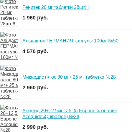
Ренитек 20 мг таблетки 28шт!!!
1 960 руб.
Альдактон ГЕРМАНИЯ капсулы 100мг №50
4 570 руб.
Микардис плюс 80 мг+ 25 мг таблетки №28
2 960 руб.
Аккузид 20+12,5мг таб. (в Европе название
Acequide\\Quinazide) №28
2 990 руб.