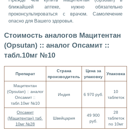
ближайшей аптеке, нужно обязательно
проконсультироваться с врачом. Самолечение
опасно для Вашего здоровья.
Стоимость аналогов Мацитентан
(Opsutan) :: аналог Опсамит ::
табл.10мг №10
Страна
Цена за
Препарат
Упаковка
производитель
упаковку
Мацитентан
(Opsutan) :: аналог
10
Индия
6 970 руб.
Опсамит ::
таблеток
табл.10мг №10
Опсамит
28
49 900
(Мацитентан) таб.
Швейцария
таблеток
руб.
10мг №28
по 10мг