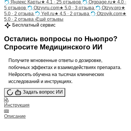
Яндекс Карты
★
4.1 · 25 отзывов
Orgpage.ru
★
4.0 ·
5 отзывов
Otzyvru.com
★
5.0 · 3 отзыва
Otzyv.pro
★
5.0 · 2 отзыва
Yell.ru
★
4.5 · 2 отзыва
Otzovik.com
★
5.0 · 2 отзыва
›
Ещё отзывы
Бесплатный сервис
Остались вопросы по
Ньюпро
?
Спросите
Медицинского ИИ
Получите мгновенные ответы о дозировке,
побочных эффектах и взаимодействиях препарата.
Нейросеть обучена на тысячах клинических
исследований и инструкциях.
Задать вопрос ИИ
Инструкция
Описание