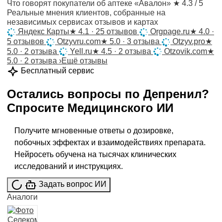
Что говорят покупатели об аптеке «Авалон»
★ 4.3 / 5
Реальные мнения клиентов, собранные на
независимых сервисах отзывов и картах
Яндекс Карты
★
4.1 · 25 отзывов
Orgpage.ru
★
4.0 ·
5 отзывов
Otzyvru.com
★
5.0 · 3 отзыва
Otzyv.pro
★
5.0 · 2 отзыва
Yell.ru
★
4.5 · 2 отзыва
Otzovik.com
★
5.0 · 2 отзыва
›
Ещё отзывы
Бесплатный сервис
Остались вопросы по
Депренил
?
Спросите
Медицинского ИИ
Получите мгновенные ответы о дозировке,
побочных эффектах и взаимодействиях препарата.
Нейросеть обучена на тысячах клинических
исследований и инструкциях.
Задать вопрос ИИ
Аналоги