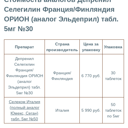
Селегилин Франция/Финляндия
ОРИОН (аналог Эльдеприл) табл.
5мг №30
Страна
Цена за
Препарат
Упаковка
производитель
упаковку
Депренил
Селегилин
Франция/
Франция/
30
Финляндия ОРИОН
6 770 руб.
Финляндия
таблеток
(аналог
Эльдеприл) табл.
5мг №30
Селеком Италия
50
(полный аналог
Италия
5 990 руб.
таблеток
Юмекс, Сеган)
по 5мг
табл. 5мг №50