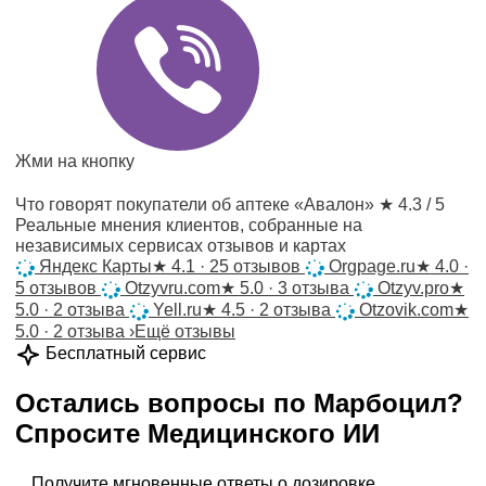
Жми на кнопку
Что говорят покупатели об аптеке «Авалон»
★ 4.3 / 5
Реальные мнения клиентов, собранные на
независимых сервисах отзывов и картах
Яндекс Карты
★
4.1 · 25 отзывов
Orgpage.ru
★
4.0 ·
5 отзывов
Otzyvru.com
★
5.0 · 3 отзыва
Otzyv.pro
★
5.0 · 2 отзыва
Yell.ru
★
4.5 · 2 отзыва
Otzovik.com
★
5.0 · 2 отзыва
›
Ещё отзывы
Бесплатный сервис
Остались вопросы по
Марбоцил
?
Спросите
Медицинского ИИ
Получите мгновенные ответы о дозировке,