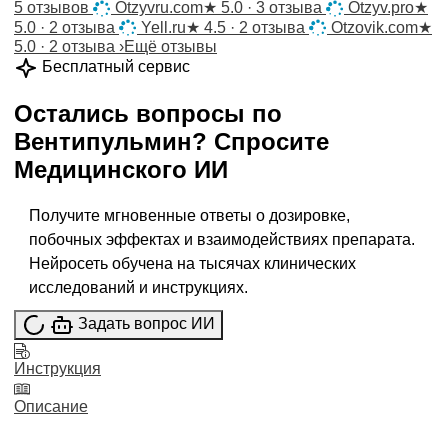
5 отзывов
Otzyvru.com
★
5.0 · 3 отзыва
Otzyv.pro
★
5.0 · 2 отзыва
Yell.ru
★
4.5 · 2 отзыва
Otzovik.com
★
5.0 · 2 отзыва
›
Ещё отзывы
Бесплатный сервис
Остались вопросы по
Вентипульмин
?
Спросите
Медицинского ИИ
Получите мгновенные ответы о дозировке,
побочных эффектах и взаимодействиях препарата.
Нейросеть обучена на тысячах клинических
исследований и инструкциях.
Задать вопрос ИИ
Инструкция
Описание