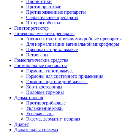
Пробиотики
Противорвотные
Противоязвенные препараты
Слабительные препараты
Энтеросорбенты
Гепатопротектор
Гинекологические препараты
Антисептики и противомикробные препараты
Для нормализации вагинальной микрофлоры
Препараты при климаксе
Эстрогены
Гомеопатические средства
Гормональные препараты
Гормоны гипоталамуса
Гормоны для системного применения
Гормоны щитовидной железы
Кортикостероиды
Половые гормоны
Дерматология
Противогрибковые
Увлажнение кожи
Угревая сыпь
Экзема, дерматит, псориаз
Диабет
Дыхательная система