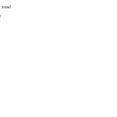
 этом!
!