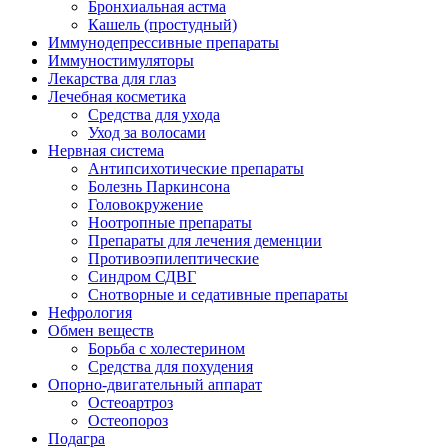
Бронхиальная астма
Кашель (простудный)
Иммунодепрессивные препараты
Иммуностимуляторы
Лекарства для глаз
Лечебная косметика
Средства для ухода
Уход за волосами
Нервная система
Антипсихотические препараты
Болезнь Паркинсона
Головокружение
Ноотропные препараты
Препараты для лечения деменции
Противоэпилептические
Синдром СДВГ
Снотворные и седативные препараты
Нефрология
Обмен веществ
Борьба с холестерином
Средства для похудения
Опорно-двигательный аппарат
Остеоартроз
Остеопороз
Подагра