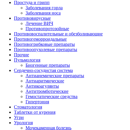
Простуда и грипп
Заболевания горла
Заболевания носа
Противовирусные
Лечение ВИЧ
Противопротозойные
Противовоспалительные и обезболивающие
Противогеморроидальные
Противогрибковые препараты
Противоопухолевые препараты
Прочие
Пульмология
Биогенные препараты
Сердечно-сосудистая система
Антианемические препараты
Антиаритмические
Антикоагулянты
Антитромботические
Гемостатические средства
Гипертония
Стоматология
Таблетки от курения
Угри
Урология
Мочекаменная болезнь