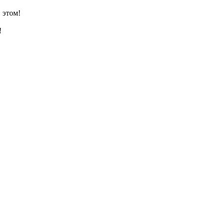
 этом!
!