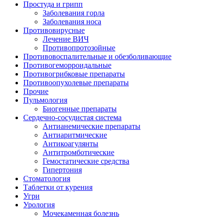
Простуда и грипп
Заболевания горла
Заболевания носа
Противовирусные
Лечение ВИЧ
Противопротозойные
Противовоспалительные и обезболивающие
Противогеморроидальные
Противогрибковые препараты
Противоопухолевые препараты
Прочие
Пульмология
Биогенные препараты
Сердечно-сосудистая система
Антианемические препараты
Антиаритмические
Антикоагулянты
Антитромботические
Гемостатические средства
Гипертония
Стоматология
Таблетки от курения
Угри
Урология
Мочекаменная болезнь