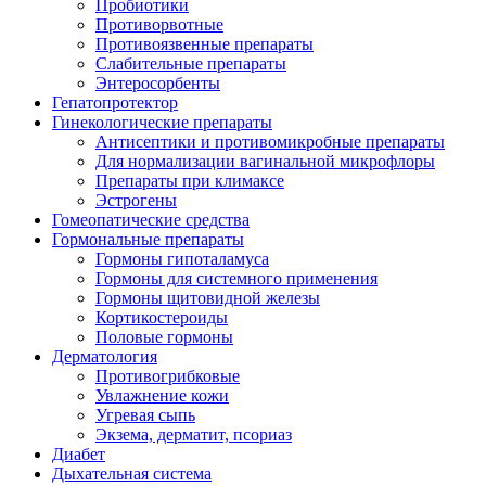
Пробиотики
Противорвотные
Противоязвенные препараты
Слабительные препараты
Энтеросорбенты
Гепатопротектор
Гинекологические препараты
Антисептики и противомикробные препараты
Для нормализации вагинальной микрофлоры
Препараты при климаксе
Эстрогены
Гомеопатические средства
Гормональные препараты
Гормоны гипоталамуса
Гормоны для системного применения
Гормоны щитовидной железы
Кортикостероиды
Половые гормоны
Дерматология
Противогрибковые
Увлажнение кожи
Угревая сыпь
Экзема, дерматит, псориаз
Диабет
Дыхательная система