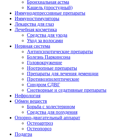
Бронхиальная астма
Кашель (простудный)
Иммунодепрессивные препараты
Иммуностимуляторы
Лекарства для глаз
Лечебная косметика
Средства для ухода
Уход за волосами
Нервная система
Антипсихотические препараты
Болезнь Паркинсона
Головокружение
Ноотропные препараты
Препараты для лечения деменции
Противоэпилептические
Синдром СДВГ
Снотворные и седативные препараты
Нефрология
Обмен веществ
Борьба с холестерином
Средства для похудения
Опорно-двигательный аппарат
Остеоартроз
Остеопороз
Подагра