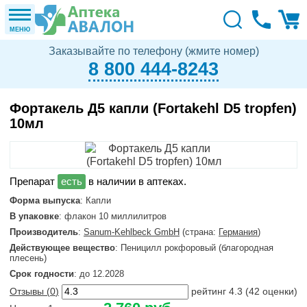
МЕНЮ
Заказывайте по телефону (жмите номер)
8 800 444-8243
Фортакель Д5 капли (Fortakehl D5 tropfen)
10мл
в наличии в аптеках.
Форма выпуска
: Капли
В упаковке
: флакон 10 миллилитров
Производитель
:
Sanum-Kehlbeck GmbH
(страна:
Германия
)
Действующее вещество
: Пеницилл рокфоровый (благородная
плесень)
Срок годности
: до 12.2028
Отзывы (
0
)
рейтинг
4.3
(
42
оценки)