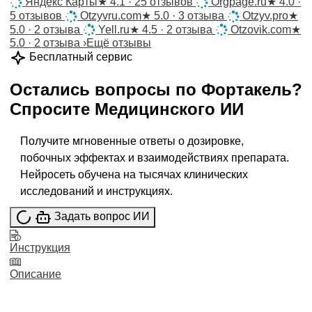
Яндекс Карты
★
4.1 · 25 отзывов
Orgpage.ru
★
4.0 ·
5 отзывов
Otzyvru.com
★
5.0 · 3 отзыва
Otzyv.pro
★
5.0 · 2 отзыва
Yell.ru
★
4.5 · 2 отзыва
Otzovik.com
★
5.0 · 2 отзыва
›
Ещё отзывы
Бесплатный сервис
Остались вопросы по
Фортакель
?
Спросите
Медицинского ИИ
Получите мгновенные ответы о дозировке,
побочных эффектах и взаимодействиях препарата.
Нейросеть обучена на тысячах клинических
исследований и инструкциях.
Задать вопрос ИИ
Инструкция
Описание