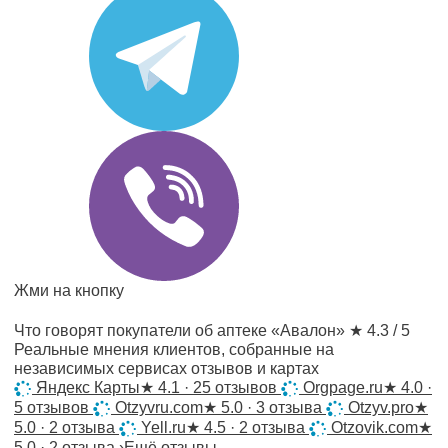
Жми на кнопку
Что говорят покупатели об аптеке «Авалон»
★ 4.3 / 5
Реальные мнения клиентов, собранные на
независимых сервисах отзывов и картах
Яндекс Карты
★
4.1 · 25 отзывов
Orgpage.ru
★
4.0 ·
5 отзывов
Otzyvru.com
★
5.0 · 3 отзыва
Otzyv.pro
★
5.0 · 2 отзыва
Yell.ru
★
4.5 · 2 отзыва
Otzovik.com
★
5.0 · 2 отзыва
›
Ещё отзывы