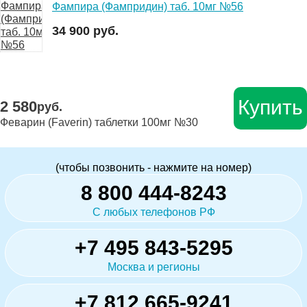
Фампира (Фампридин) таб. 10мг №56
34 900 руб.
Купить
2 580
руб.
Феварин (Faverin) таблетки 100мг №30
(чтобы позвонить - нажмите на номер)
8 800 444-8243
С любых телефонов РФ
+7 495 843-5295
Москва и регионы
+7 812 665-9241