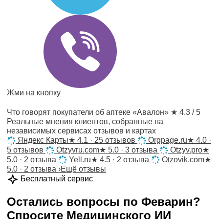
Жми на кнопку
Что говорят покупатели об аптеке «Авалон»
★ 4.3 / 5
Реальные мнения клиентов, собранные на
независимых сервисах отзывов и картах
Яндекс Карты
★
4.1 · 25 отзывов
Orgpage.ru
★
4.0 ·
5 отзывов
Otzyvru.com
★
5.0 · 3 отзыва
Otzyv.pro
★
5.0 · 2 отзыва
Yell.ru
★
4.5 · 2 отзыва
Otzovik.com
★
5.0 · 2 отзыва
›
Ещё отзывы
Бесплатный сервис
Остались вопросы по
Феварин
?
Спросите
Медицинского ИИ