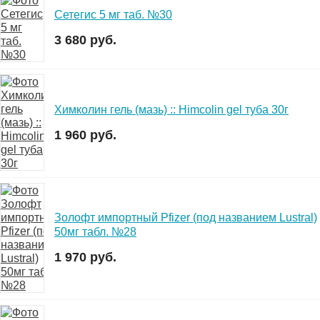
Сетегис 5 мг таб. №30
3 680 руб.
Химколин гель (мазь) :: Himcolin gel туба 30г
1 960 руб.
Золофт импортный Pfizer (под названием Lustral)
50мг табл. №28
1 970 руб.