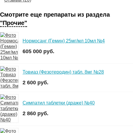
Смотрите еще препараты из раздела
"Прочие"
Нормосанг (Гемин) 25мг/мл 10мл №4
605 000 руб.
Товиаз (Фезотеродин) табл. 8мг №28
2 600 руб.
Симпатил таблетки (драже) №40
2 860 руб.