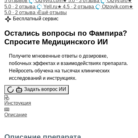
5 отзывов
Otzyvru.com
★
5.0 · 3 отзыва
Otzyv.pro
★
5.0 · 2 отзыва
Yell.ru
★
4.5 · 2 отзыва
Otzovik.com
★
5.0 · 2 отзыва
›
Ещё отзывы
Бесплатный сервис
Остались вопросы по
Фампира
?
Спросите
Медицинского ИИ
Получите мгновенные ответы о дозировке,
побочных эффектах и взаимодействиях препарата.
Нейросеть обучена на тысячах клинических
исследований и инструкциях.
Задать вопрос ИИ
Инструкция
Описание
Описание препарата