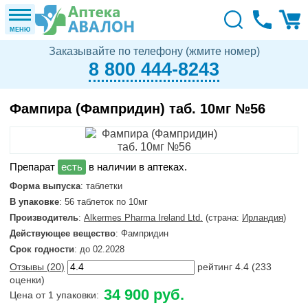
МЕНЮ
Заказывайте по телефону (жмите номер)
8 800 444-8243
Фампира (Фампридин) таб. 10мг №56
в наличии в аптеках.
Форма выпуска
: таблетки
В упаковке
: 56 таблеток по 10мг
Производитель
:
Alkermes Pharma Ireland Ltd.
(страна:
Ирландия
)
Действующее вещество
: Фампридин
Срок годности
: до 02.2028
Отзывы (
20
)
рейтинг
4.4
(
233
оценки)
34 900 руб.
Цена от 1 упаковки: