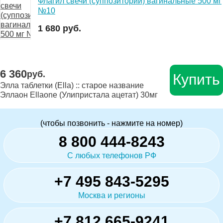
Флагил свечи (суппозитории) вагинальные 500 мг
№10
1 680 руб.
6 360
руб.
Купить
Элла таблетки (Ella) :: старое название
Эллаон Ellaone (Улипристала ацетат) 30мг
(чтобы позвонить - нажмите на номер)
8 800 444-8243
С любых телефонов РФ
+7 495 843-5295
Москва и регионы
+7 812 665-9241