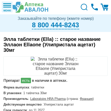
МЕНЮ
Заказывайте по телефону (жмите номер)
8 800 444-8243
Элла таблетки (Ella) :: старое название
Эллаон Ellaone (Улипристала ацетат)
30мг
в наличии в аптеках.
Форма выпуска
: таблетки
В упаковке
: 1 таблетка 30мг
Производитель
:
Laboratoire HRA Pharma
(страна:
Франция
)
Действующее вещество
: Улипристала ацетат
Срок годности
: до 11.2027