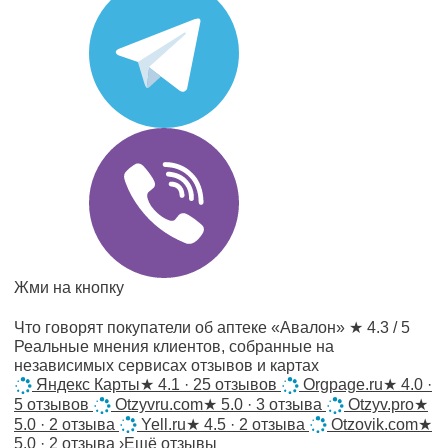
Жми на кнопку
Что говорят покупатели об аптеке «Авалон»
★ 4.3 / 5
Реальные мнения клиентов, собранные на
независимых сервисах отзывов и картах
Яндекс Карты
★
4.1 · 25 отзывов
Orgpage.ru
★
4.0 ·
5 отзывов
Otzyvru.com
★
5.0 · 3 отзыва
Otzyv.pro
★
5.0 · 2 отзыва
Yell.ru
★
4.5 · 2 отзыва
Otzovik.com
★
5.0 · 2 отзыва
›
Ещё отзывы