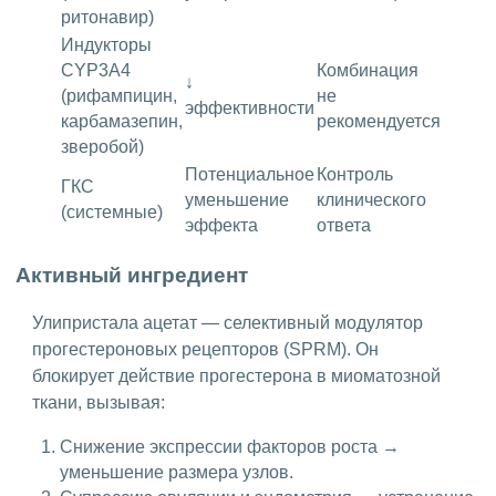
ритонавир)
Индукторы
CYP3A4
Комбинация
↓
(рифампицин,
не
эффективности
карбамазепин,
рекомендуется
зверобой)
Потенциальное
Контроль
ГКС
уменьшение
клинического
(системные)
эффекта
ответа
Активный ингредиент
Улипристала ацетат — селективный модулятор
прогестероновых рецепторов (SPRM). Он
блокирует действие прогестерона в миоматозной
ткани, вызывая:
Снижение экспрессии факторов роста →
уменьшение размера узлов.