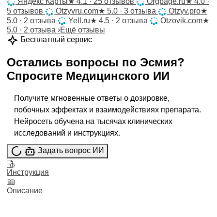
Яндекс Карты
★
4.1 · 25 отзывов
Orgpage.ru
★
4.0 ·
5 отзывов
Otzyvru.com
★
5.0 · 3 отзыва
Otzyv.pro
★
5.0 · 2 отзыва
Yell.ru
★
4.5 · 2 отзыва
Otzovik.com
★
5.0 · 2 отзыва
›
Ещё отзывы
Бесплатный сервис
Остались вопросы по
Эсмия
?
Спросите
Медицинского ИИ
Получите мгновенные ответы о дозировке,
побочных эффектах и взаимодействиях препарата.
Нейросеть обучена на тысячах клинических
исследований и инструкциях.
Задать вопрос ИИ
Инструкция
Описание