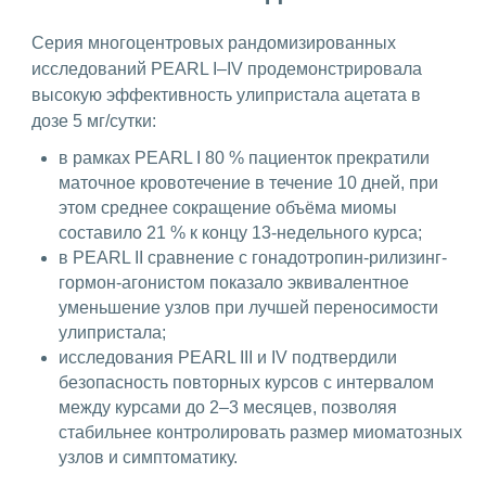
Серия многоцентровых рандомизированных
исследований PEARL I–IV продемонстрировала
высокую эффективность улипристала ацетата в
дозе 5 мг/сутки:
в рамках PEARL I 80 % пациенток прекратили
маточное кровотечение в течение 10 дней, при
этом среднее сокращение объёма миомы
составило 21 % к концу 13-недельного курса;
в PEARL II сравнение с гонадотропин-рилизинг-
гормон-агонистом показало эквивалентное
уменьшение узлов при лучшей переносимости
улипристала;
исследования PEARL III и IV подтвердили
безопасность повторных курсов с интервалом
между курсами до 2–3 месяцев, позволяя
стабильнее контролировать размер миоматозных
узлов и симптоматику.