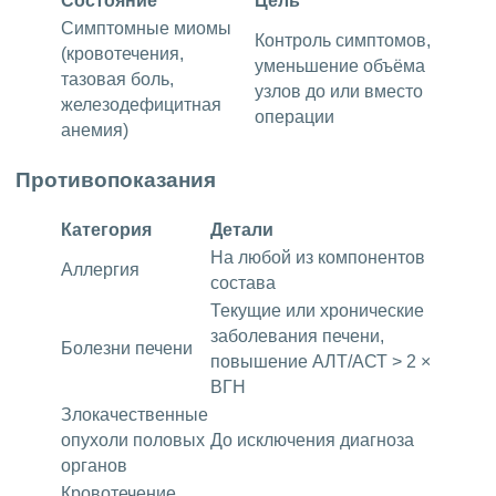
Состояние
Цель
Симптомные миомы
Контроль симптомов,
(кровотечения,
уменьшение объёма
тазовая боль,
узлов до или вместо
железодефицитная
операции
анемия)
Противопоказания
Категория
Детали
На любой из компонентов
Аллергия
состава
Текущие или хронические
заболевания печени,
Болезни печени
повышение АЛТ/АСТ > 2 ×
ВГН
Злокачественные
опухоли половых
До исключения диагноза
органов
Кровотечение