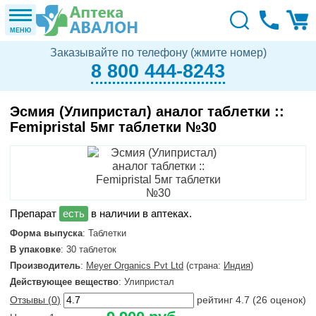
МЕНЮ
Заказывайте по телефону (жмите номер)
8 800 444-8243
Эсмия (Улипристал) аналог таблетки ::
Femipristal 5мг таблетки №30
в наличии в аптеках.
Форма выпуска
: Таблетки
В упаковке
: 30 таблеток
Производитель
:
Meyer Organics Pvt Ltd
(страна:
Индия
)
Действующее вещество
: Улипристал
Отзывы (
0
)
рейтинг
4.7
(
26
оценок)