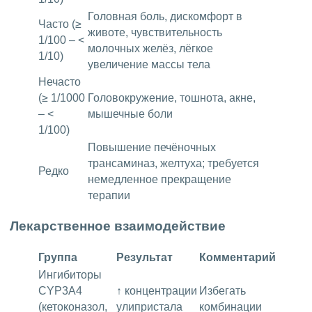
Головная боль, дискомфорт в
Часто (≥
животе, чувствительность
1/100 – <
молочных желёз, лёгкое
1/10)
увеличение массы тела
Нечасто
(≥ 1/1000
Головокружение, тошнота, акне,
– <
мышечные боли
1/100)
Повышение печёночных
трансаминаз, желтуха; требуется
Редко
немедленное прекращение
терапии
Лекарственное взаимодействие
Группа
Результат
Комментарий
Ингибиторы
CYP3A4
↑ концентрации
Избегать
(кетоконазол,
улипристала
комбинации