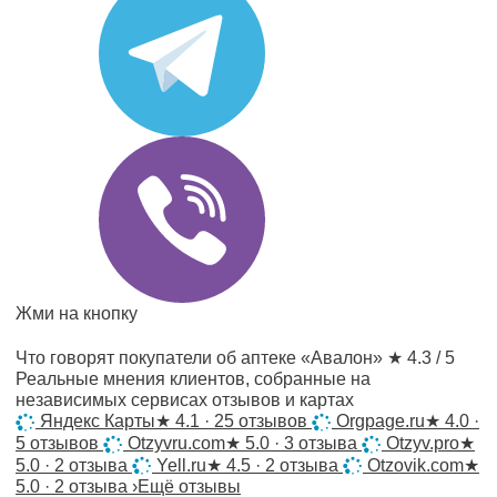
Жми на кнопку
Что говорят покупатели об аптеке «Авалон»
★ 4.3 / 5
Реальные мнения клиентов, собранные на
независимых сервисах отзывов и картах
Яндекс Карты
★
4.1 · 25 отзывов
Orgpage.ru
★
4.0 ·
5 отзывов
Otzyvru.com
★
5.0 · 3 отзыва
Otzyv.pro
★
5.0 · 2 отзыва
Yell.ru
★
4.5 · 2 отзыва
Otzovik.com
★
5.0 · 2 отзыва
›
Ещё отзывы