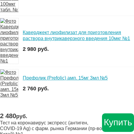
Каверджект лиофилизат для приготовления
раствора внутрикаверзного введения 10мкг №1
2 980 руб.
Префолик (Prefolic) амп. 15мг 3мл №5
2 760 руб.
2 480
руб.
Купить
Тест на коронавирус экспресс (антиген,
COVID-19 Ag) с фарм. рынка Германии (пр-во