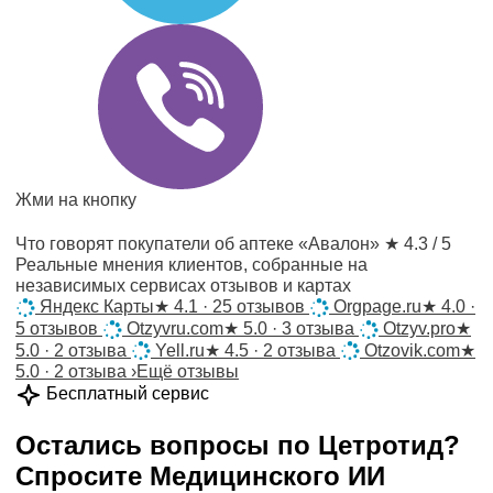
Жми на кнопку
Что говорят покупатели об аптеке «Авалон»
★ 4.3 / 5
Реальные мнения клиентов, собранные на
независимых сервисах отзывов и картах
Яндекс Карты
★
4.1 · 25 отзывов
Orgpage.ru
★
4.0 ·
5 отзывов
Otzyvru.com
★
5.0 · 3 отзыва
Otzyv.pro
★
5.0 · 2 отзыва
Yell.ru
★
4.5 · 2 отзыва
Otzovik.com
★
5.0 · 2 отзыва
›
Ещё отзывы
Бесплатный сервис
Остались вопросы по
Цетротид
?
Спросите
Медицинского ИИ