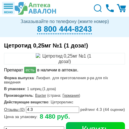
МЕНЮ
Заказывайте по телефону (жмите номер)
8 800 444-8243
Цетротид 0,25мг №1 (1 доза!)
в наличии в аптеках.
Форма выпуска
: Лиофил. для приготовления р-ра для п/к
введения
В упаковке
: 1 шприц (1 доза)
Производитель
:
Baxter
(страна:
Германия
)
Действующее вещество
: Цетрореликс
Отзывы (
0
)
рейтинг
4.3
(
44
оценки)
8 480 руб.
Цена за упаковку: