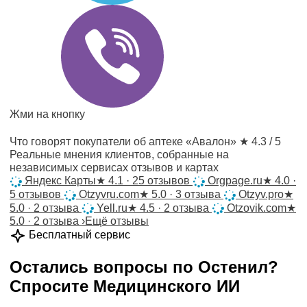
Жми на кнопку
Что говорят покупатели об аптеке «Авалон»
★ 4.3 / 5
Реальные мнения клиентов, собранные на
независимых сервисах отзывов и картах
Яндекс Карты
★
4.1 · 25 отзывов
Orgpage.ru
★
4.0 ·
5 отзывов
Otzyvru.com
★
5.0 · 3 отзыва
Otzyv.pro
★
5.0 · 2 отзыва
Yell.ru
★
4.5 · 2 отзыва
Otzovik.com
★
5.0 · 2 отзыва
›
Ещё отзывы
Бесплатный сервис
Остались вопросы по
Остенил
?
Спросите
Медицинского ИИ