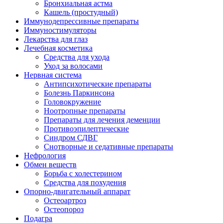
Бронхиальная астма
Кашель (простудный)
Иммунодепрессивные препараты
Иммуностимуляторы
Лекарства для глаз
Лечебная косметика
Средства для ухода
Уход за волосами
Нервная система
Антипсихотические препараты
Болезнь Паркинсона
Головокружение
Ноотропные препараты
Препараты для лечения деменции
Противоэпилептические
Синдром СДВГ
Снотворные и седативные препараты
Нефрология
Обмен веществ
Борьба с холестерином
Средства для похудения
Опорно-двигательный аппарат
Остеоартроз
Остеопороз
Подагра