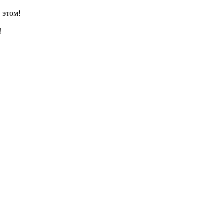
 этом!
!