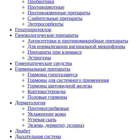
Пробиотики
Противорвотные
Противоязвенные препараты
Слабительные препараты
Энтеросорбенты
Гепатопротектор
Гинекологические препараты
Антисептики и противомикробные препараты
Для нормализации вагинальной микрофлоры
Препараты при климаксе
Эстрогены
Гомеопатические средства
Гормональные препараты
Гормоны гипоталамуса
Гормоны для системного применения
Гормоны щитовидной железы
Кортикостероиды
Половые гормоны
Дерматология
Противогрибковые
Увлажнение кожи
Угревая сыпь
Экзема, дерматит, псориаз
Диабет
Дыхательная система