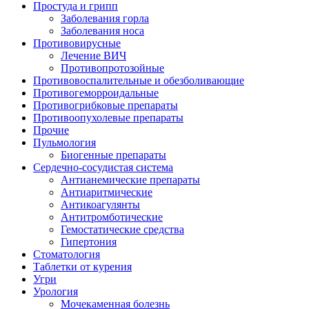
Простуда и грипп
Заболевания горла
Заболевания носа
Противовирусные
Лечение ВИЧ
Противопротозойные
Противовоспалительные и обезболивающие
Противогеморроидальные
Противогрибковые препараты
Противоопухолевые препараты
Прочие
Пульмология
Биогенные препараты
Сердечно-сосудистая система
Антианемические препараты
Антиаритмические
Антикоагулянты
Антитромботические
Гемостатические средства
Гипертония
Стоматология
Таблетки от курения
Угри
Урология
Мочекаменная болезнь