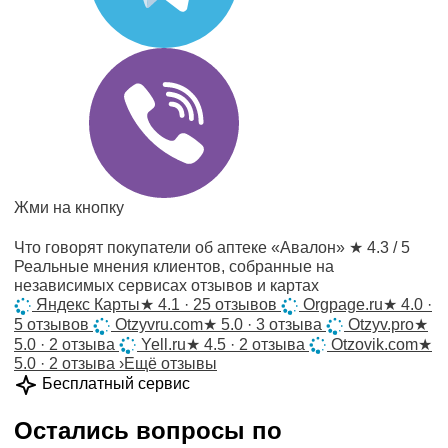
Жми на кнопку
Что говорят покупатели об аптеке «Авалон»
★ 4.3 / 5
Реальные мнения клиентов, собранные на
независимых сервисах отзывов и картах
Яндекс Карты
★
4.1 · 25 отзывов
Orgpage.ru
★
4.0 ·
5 отзывов
Otzyvru.com
★
5.0 · 3 отзыва
Otzyv.pro
★
5.0 · 2 отзыва
Yell.ru
★
4.5 · 2 отзыва
Otzovik.com
★
5.0 · 2 отзыва
›
Ещё отзывы
Бесплатный сервис
Остались вопросы по