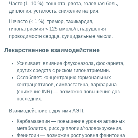
Часто (1–10 %): тошнота, рвота, головная боль,
диплопия, усталость, снижение натрия.
Нечасто (< 1 %): тремор, тахикардия,
гипонатриемия < 125 ммоль/л, нарушения
проводимости сердца, суицидальные мысли.
Лекарственное взаимодействие
Усиливает: влияние флуконазола, фоскарнета,
других средств с риском гипонатриемии.
Ослабляет: концентрацию гормональных
контрацептивов, симвастатина, варфарина
(снижение INR) — возможно повышение доз
последних.
Взаимодействие с другими АЭП:
Карбамазепин — повышение уровня активных
метаболитов, риск диплопии/головокружения.
Фенитоин — возможен рост уровня фенитоина