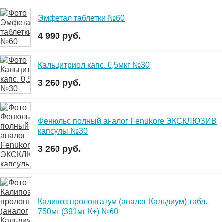
Эмфетал таблетки №60
4 990 руб.
Кальцитриол капс. 0,5мкг №30
3 260 руб.
Фенюльс полный аналог Fenukore ЭКСКЛЮЗИВ
капсулы №30
3 260 руб.
Калипоз пролонгатум (аналог Кальдиум) табл.
750мг (391мг К+) №60