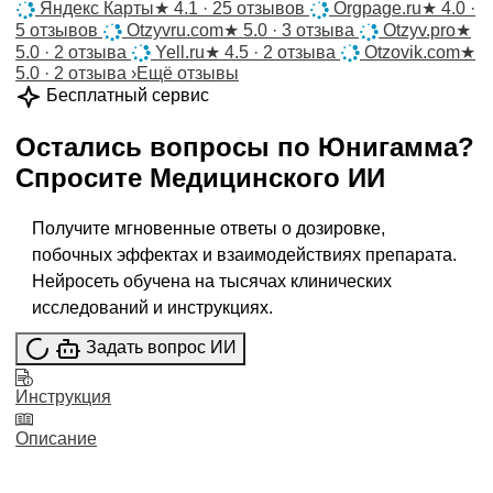
Яндекс Карты
★
4.1 · 25 отзывов
Orgpage.ru
★
4.0 ·
5 отзывов
Otzyvru.com
★
5.0 · 3 отзыва
Otzyv.pro
★
5.0 · 2 отзыва
Yell.ru
★
4.5 · 2 отзыва
Otzovik.com
★
5.0 · 2 отзыва
›
Ещё отзывы
Бесплатный сервис
Остались вопросы по
Юнигамма
?
Спросите
Медицинского ИИ
Получите мгновенные ответы о дозировке,
побочных эффектах и взаимодействиях препарата.
Нейросеть обучена на тысячах клинических
исследований и инструкциях.
Задать вопрос ИИ
Инструкция
Описание