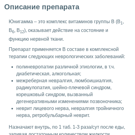
Описание препарата
Юнигамма – это комплекс витаминов группы В (В
,
1
В
, В
), оказывает действие на состояние и
6
12
функцию нервной ткани.
Препарат применяется В составе в комплексной
терапии следующих неврологических заболеваний:
полиневропатии различной этиологии, в т.ч.
диабетическая, алкогольная;
межреберная невралгия, люмбоишиалгия,
радикулопатия, шейно-плечевой синдром,
корешковый синдром, вызванный
дегенеративными изменениями позвоночника;
неврит лицевого нерва, невралгия тройничного
нерва, ретробульбарный неврит.
Назначают внутрь, по 1 таб. 1-3 раза/сут после еды,
запивая достаточным количеством жидкости.