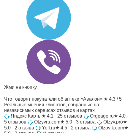
Жми на кнопку
Что говорят покупатели об аптеке «Авалон»
★ 4.3 / 5
Реальные мнения клиентов, собранные на
независимых сервисах отзывов и картах
Яндекс Карты
★
4.1 · 25 отзывов
Orgpage.ru
★
4.0 ·
5 отзывов
Otzyvru.com
★
5.0 · 3 отзыва
Otzyv.pro
★
5.0 · 2 отзыва
Yell.ru
★
4.5 · 2 отзыва
Otzovik.com
★