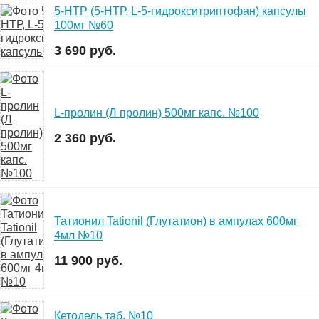
5-HTP (5-НТР, L-5-гидрокситриптофан) капсулы
100мг №60
3 690 руб.
L-пролин (Л пролин) 500мг капс. №100
2 360 руб.
Татионил Tationil (Глутатион) в ампулах 600мг
4мл №10
11 900 руб.
Кетодель таб. №10