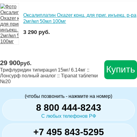
Оксалиплатин Oxazer конц. для приг. инъекц. р-ра
2мг/мл 50мл 100мг
3 290 руб.
29 900
руб.
Купить
Трифлуридин типирацил 15мг/ 6.14мг ::
Лонсурф полный аналог :: Tipanat таблетки
№20
(чтобы позвонить - нажмите на номер)
8 800 444-8243
С любых телефонов РФ
+7 495 843-5295