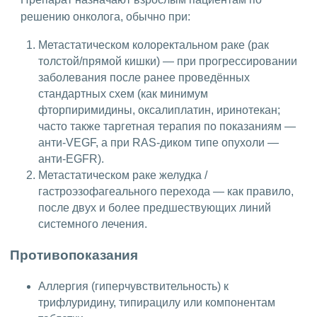
решению онколога, обычно при:
Метастатическом колоректальном раке (рак
толстой/прямой кишки) — при прогрессировании
заболевания после ранее проведённых
стандартных схем (как минимум
фторпиримидины, оксалиплатин, иринотекан;
часто также таргетная терапия по показаниям —
анти-VEGF, а при RAS-диком типе опухоли —
анти-EGFR).
Метастатическом раке желудка /
гастроэзофагеального перехода — как правило,
после двух и более предшествующих линий
системного лечения.
Противопоказания
Аллергия (гиперчувствительность) к
трифлуридину, типирацилу или компонентам