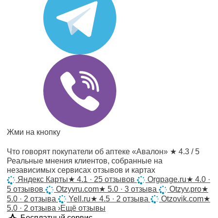
Жми на кнопку
Что говорят покупатели об аптеке «Авалон»
★ 4.3 / 5
Реальные мнения клиентов, собранные на
независимых сервисах отзывов и картах
Яндекс Карты
★
4.1 · 25 отзывов
Orgpage.ru
★
4.0 ·
5 отзывов
Otzyvru.com
★
5.0 · 3 отзыва
Otzyv.pro
★
5.0 · 2 отзыва
Yell.ru
★
4.5 · 2 отзыва
Otzovik.com
★
5.0 · 2 отзыва
›
Ещё отзывы