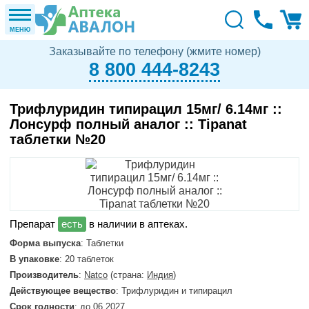
МЕНЮ
Заказывайте по телефону (жмите номер)
8 800 444-8243
Трифлуридин типирацил 15мг/ 6.14мг ::
Лонсурф полный аналог :: Tipanat
таблетки №20
в наличии в аптеках.
Форма выпуска
: Таблетки
В упаковке
: 20 таблеток
Производитель
:
Natco
(страна:
Индия
)
Действующее вещество
: Трифлуридин и типирацил
Срок годности
: до 06.2027