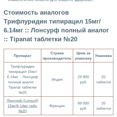
Стоимость аналогов
Трифлуридин типирацил 15мг/
6.14мг :: Лонсурф полный аналог
:: Tipanat таблетки №20
Страна
Цена за
Препарат
Упаковка
производитель
упаковку
Трифлуридин
типирацил 15мг/
6.14мг :: Лонсурф
29 900
20
Индия
полный аналог ::
руб.
таблеток
Tipanat таблетки
№20
Лонсурф (Lonsurf)
99 000
20
15мг/6,14мг табл.
Франция
руб.
таблеток
№20