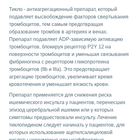
Тикло - антиагрегационный препарат, который
подавляет высвобождение факторов свертывания
тромбоцитов, тем самым предотвращая
образование тромбов в артериях и венах.
Препарат подавляет ADP-зависимую активацию
тромбоцитов, блокируя рецептор P2Y 12 на
поверхности тромбоцитов и уменьшая связывания
фибриногена с рецептором гликопротеина
тромбоцитов (IIb и IIIa). Это предотвращает
агрегацию тромбоцитов, увеличивает время
кровотечения и уменьшает вязкость крови.
Препарат применяется для снижения риска
ишемического инсульта у пациентов, перенесших
эпизод церебральной ишемии или у которых
симптомы предшествовали инсульту. Лечение
тиклопидином следует начинать у пациентов, для
которых использование ацетилсалициловой
кислоты невозможно или неэффективно.