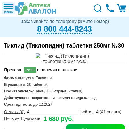
МЕНЮ
Заказывайте по телефону (жмите номер)
8 800 444-8243
Тиклид (Тиклопидин) таблетки 250мг №30
в наличии в аптеках.
Форма выпуска
: Таблетки
В упаковке
: 30 таблеток
Производитель
:
Teva / EG
(страна:
Италия
)
Действующее вещество
: Тиклопидина гидрохлорид
Срок годности
: до 12.2027
Отзывы (
0
)
рейтинг
4
(
41
оценка)
1 680 руб.
Цена от 1 упаковки: