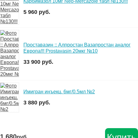
Карбимазол 10мг Neo-Mercazole табл №130!!!
5 960 руб.
Проставазин :: Алпростан Вазапростан аналог
Европа!!! Prostavasin 20мкг №10
33 900 руб.
Имигран инъекц. 6мг/0.5мл №2
3 880 руб.
Купить
1 680
руб.