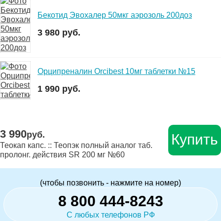
Бекотид Эвохалер 50мкг аэрозоль 200доз
3 980 руб.
Орципреналин Orcibest 10мг таблетки №15
1 990 руб.
3 990
руб.
Купить
Теокап капс. :: Теопэк полный аналог таб.
пролонг. действия SR 200 мг №60
(чтобы позвонить - нажмите на номер)
8 800 444-8243
С любых телефонов РФ