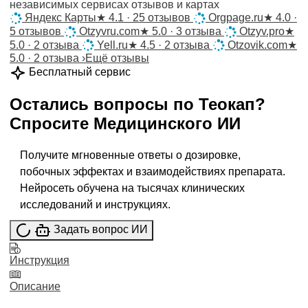
независимых сервисах отзывов и картах
Яндекс Карты
★
4.1 · 25 отзывов
Orgpage.ru
★
4.0 ·
5 отзывов
Otzyvru.com
★
5.0 · 3 отзыва
Otzyv.pro
★
5.0 · 2 отзыва
Yell.ru
★
4.5 · 2 отзыва
Otzovik.com
★
5.0 · 2 отзыва
›
Ещё отзывы
Бесплатный сервис
Остались вопросы по
Теокап
?
Спросите
Медицинского ИИ
Получите мгновенные ответы о дозировке,
побочных эффектах и взаимодействиях препарата.
Нейросеть обучена на тысячах клинических
исследований и инструкциях.
Задать вопрос ИИ
Инструкция
Описание