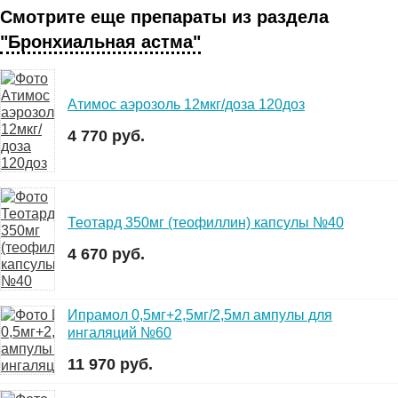
Смотрите еще препараты из раздела
"Бронхиальная астма"
Атимос аэрозоль 12мкг/доза 120доз
4 770 руб.
Теотард 350мг (теофиллин) капсулы №40
4 670 руб.
Ипрамол 0,5мг+2,5мг/2,5мл ампулы для
ингаляций №60
11 970 руб.